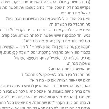
(נגינה, משחק, יכולת הקשבה, ראש מתמטי, ריקוד, שירה וכ'
נקדיש כמה דקות שכל אחד יכתוב לעצמו את הכשרונות ש
נשאל את החניכים –
האם כל אחד יכול להשיג את כל הכשרונות הכתובים?
מה ההבדל בין הכשרונות?
האם אפשר לחלק את הכשרונות השונים לקבוצות? לפי מ
נגיע יחד למסקנה שיש אפשרות לפתח כשרון, אבל קודם 
ג.
נלמד יחד את הקטע מתוך אגרת הרמב"ן:
"וּבַמֶה יִתְגָּאֵה לֵב הָאָדָם? אִם בְּעֹשֶׁר – "ה' מוֹרִישׁ וּמַעֲשִׁיר, וְא
בִּכְבוֹד קוֹנוֹ? וְאִם מִתְפָּאֵר בְּחָכְמָה: "מֵסִיר שָֹפָה לְנֶאֱמָנִים, וְטַעַ
מַגְבִּיהַ שְׁפָלִים. לָכֵן הַשְׁפִּיל עַצְמְךָ, וִינַשַֹּאֲךָ הַמָּקוֹם"
שאלות מנחות:
מה אפשר ללמוד מהקטע?
מה ההבדל בין האדם לא-לוקי ע"פ הרמב"ן?
האם יש גאווה רצויה? אם כן- מה היא?
נאסוף את התשובות ונכוון את הדיון לנושא הענווה ביחס ל
אדם צריך להיות בענווה, והוא יכול להגיע לכך כשמבין הי
מאיתנו. (להסביר מהי ענווה אמיתית ומהי ענווה פסולה. ע
ד.
בחג הסוכות, הקרוי “זמן שמחתנו”, אנו יוצאים מכל ה
אנחנו מבינים כי העולם הזה מלא בחומר, ואין אנו צריכים 