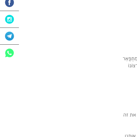
ִתְפָּאֵר
צוֹנוֹ
 את זה
אותנו