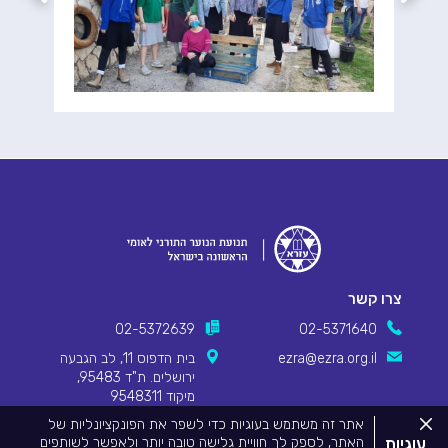
צרו קשר
02-5372639
02-5371640
ezra@ezra.org.il
בית הדפוס 11, לב הגבעה
ירושלים. ת"ד 95483,
מיקוד 9548311
סגור
אתר זה משתמש בעוגיות כדי לשפר את הפונקציונליות של
את
עוגיות
האתר, לספק לך חוויית גלישה טובה יותר ולאפשר לשותפים