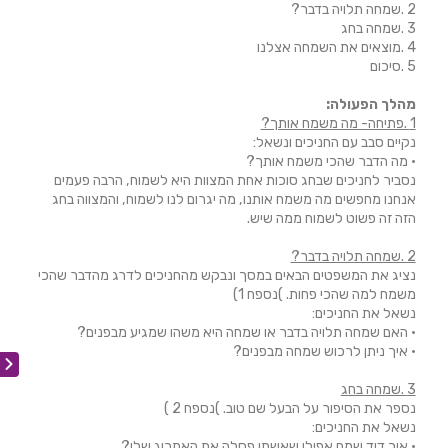
2 .שמחה תלויה בדבר?
3 .שמחה בחג
4 .מוצאים את השמחה אצלנו
5 .סיכום
מהלך הפעולה:
1 .פתיחה- מה משמח אותך?
נקיים סבב עם החניכים ונשאל:
• מה הדבר שהכי משמח אותך?
נסביר לחניכים שבחג סוכות אחת המצוות היא לשמוח, הרבה פעמים
אנחנו מחפשים מה משמח אותנו, מה יגרום לנו לשמוח, והמצווה בחג
הזה זה פשוט לשמוח ממה שיש.
2 .שמחה תלויה בדבר?
נציג את המשפטים הבאים במסך ונבקש מהחניכים לדרג מהדבר שהכי
משמח למה שהכי פחות. )נספח 1)
נשאל את החניכים:
• האם שמחה תלויה בדבר או שמחה היא משהו שמגיע מבפנים?
• איך ניתן לרכוש שמחה מבפנים?
3 .שמחה בחג
נספר את הסיפור על הבעל שם טוב. )נספח 2 )
נשאל את החניכים:
• איך דוד שמח אפילו שאשתו פסלה את האתרוג שלו?