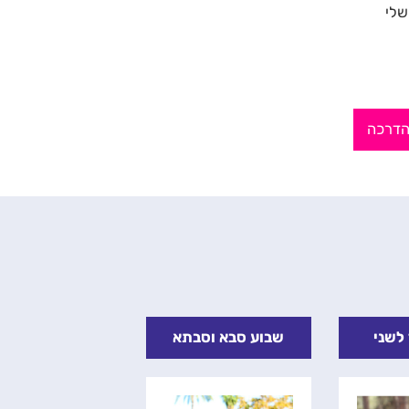
שלי
הדרכה
י
שבוע סבא וסבתא
פעולה לט"ו בשבט