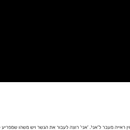
 ראייה מעבר ל'אני'. 'אני' רוצה לעבור את הגשר ויש משהו שמפריע ל