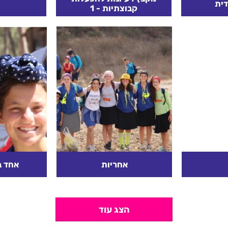
ית
קבוצתיות - 1
האם אכפת
רעיונות אלו גובשו בעזרת
נפתח בש
עבד קצת
מרכזות, חג"סניקים, מנחים,
התשובות 
– איך זה
בוגרים וכמובן מחלקת הדרכה.
ם ביום?.
בטוחים שבעזרתם תוכלו
להפוך את הזמן הזה
קרא עוד
להזדמנות מול...
אחריות
אחד ב
ייך אליה-
פתיחה נשאל האם אתן
אחד בשבי
רטון:
מרגישות שאתן לוקחות
הצג עוד
אחריות על החיים שלכן? האם
שכלל ישרא
אתן מרגישות שבעקבות