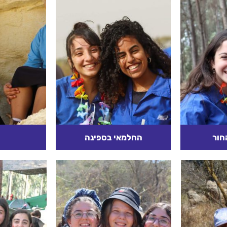
חור
החלמאי בספינה
בות, יצאה
מעשה ביהודי מחלם שירד
כשבני אדם
הארצות.
בספינה להפליג מעבר לים,
וצחיחה
ה אוצרות,
הרחק מעיר ומדינה והנה,
 הבחינות.
בעודם בלב ים, פרצה סערה
ע מעוצבן,
נוראה, תלשה הסרנים
קרא עוד
ו...
ממקומם ואת המפרש...