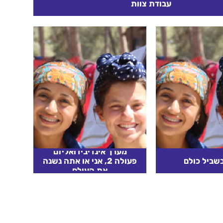
עבודת צוות
אלה – למה אנחנו צריכים חברים? ננסה לאתגר את
שלהם. לאחר מכן, נצפה ביחד בסרטון הזה. נעבד: מה
ראינו? מה...
קרא עוד
מערך אינדיבידואליזם
שביל כולם
פעולה 2, אני או אתה נשנה
את העולם
ל כולם מטרות
אני או אתה נשנה את העולם
הפעולה: 1. החניכים יבינו
*אמצע שבוע* מטרות
ל חשוב יותר מן
הפעולה: 1. החניכים יתנסו
הפרטים שבו. 2. החניכים
בהבדל בין שני מבנים של יחסי