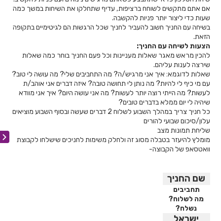
אם אתם מתקשים לשוחח ברציפות, עדיף שתחלקו את השיחות במשך כמה
שעות כדי ליצור יותר פניות להקשבה.
בשיחה עם החניך חשוב להעביר לחניך שכל הרגשות הם לגיטימיים בתקופה
הזאת.
הצעות לשיחה עם החניך:
להכין מראש מאגר שאלות מעניינות וכל פעם החניך בוחר כמה שאלות
שירצה לענות עליהם.
שאלות לדוגמא: איך אני מרגיש/ה? מה התחביבים שלי? מה עושה לי טוב?
עם מי כיף לי להיות? מה נותן לי תחושה טובה? איזה דברים אני אוהב/ת
לעשות? מה הייתי רוצה יותר לעשות? מה אני עושה היום? איך אני מוודא
שיהיה לי יום ממלא בדברים טובים?
כל חניך צריך במהלך השבוע לשלוח 2 דברים שעשה ובסוף השבוע מוציאים
עלון/סיכום שבועי להורים
שליחת תמונות מצב
מומלץ להיעזר בטבלה מסוג זה ולחלק משימות לחניכים שישלחו לקבוצת
וואטסאפ של הקבוצה-
שם החניך
תחביבים
מה לשלוח?
נשלח?
ישראל