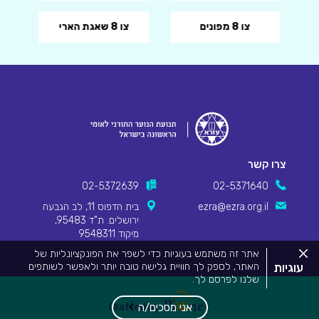
צו 8 מפונים
צו 8 שאגת הארי
צרו קשר
02-5372639
02-5371640
ezra@ezra.org.il
בית הדפוס 11, לב הגבעה
ירושלים. ת"ד 95483,
מיקוד 9548311
סגור
אתר זה משתמש בעוגיות כדי לשפר את הפונקציונליות של
את
עוגיות
האתר, לספק לך חוויית גלישה טובה יותר ולאפשר לשותפים
מדיניות
שלנו לפרסם לך.
העוגיות.
Pionet Logo
מידע המפרט על השימוש בעוגיות באתר זה וכיצד ניתן לדחות
אותם, ניתן לצפות
במדיניות העוגיות שלנו
.
אני מסכים/ה
Crafted by
על ידי שימוש באתר זה או לחיצה על "אני מסכים", אתה