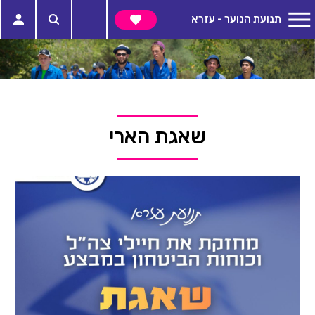
תנועת הנוער - עזרא
שאגת הארי