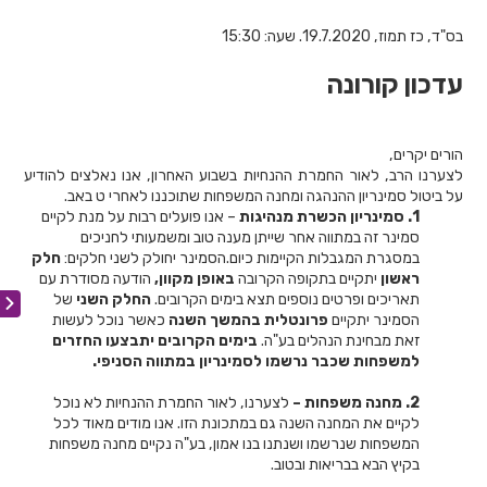
בס"ד, כז תמוז, 19.7.2020. שעה: 15:30
עדכון קורונה
הורים יקרים,
לצערנו הרב, לאור החמרת ההנחיות בשבוע האחרון, אנו נאלצים להודיע
על ביטול סמינריון ההנהגה ומחנה המשפחות שתוכננו לאחרי ט באב.
1. סמינריון הכשרת מנהיגות
– אנו פועלים רבות על מנת לקיים
סמינר זה במתווה אחר שייתן מענה טוב ומשמעותי לחניכים
במסגרת המגבלות הקיימות כיום.הסמינר יחולק לשני חלקים:
חלק
ראשון
יתקיים בתקופה הקרובה
באופן מקוון,
הודעה מסודרת עם
תאריכים ופרטים נוספים תצא בימים הקרובים.
החלק השני
של
הסמינר יתקיים
פרונטלית בהמשך השנה
כאשר נוכל לעשות
זאת מבחינת הנהלים בע"ה.
בימים הקרובים יתבצעו החזרים
למשפחות שכבר נרשמו לסמינריון במתווה הסניפי.
2. מחנה משפחות –
לצערנו, לאור החמרת ההנחיות לא נוכל
לקיים את המחנה השנה גם במתכונת הזו. אנו מודים מאוד לכל
המשפחות שנרשמו ושנתנו בנו אמון, בע"ה נקיים מחנה משפחות
בקיץ הבא בבריאות ובטוב.