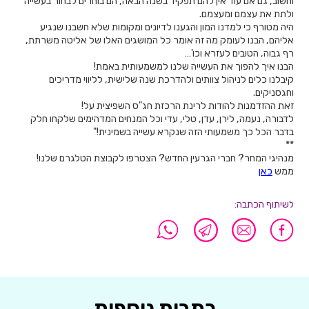
וחשוב, גם אם עוד אין להם תפקיד בשנה הבאה, הם בוחרים לבחור בעשייה
ולתת את עצמם ומעצמם.
היה מטורף כי למדנו המון והגענו לדיונים ומקומות שלא חשבנו שנגיע
אליהם, הבנו לעומק מה זה אומר כל המושגים האלו של אליטה משרתת,
רף גבוה, הטובים לעזרא וכו'…
הבנו איך להפוך את העשייה שלנו למשמעותית באמת!
קיבלנו כלים לניהול צוותים ולהדרכת שנה שלישית, לליווי מדריכים
וחגסניקים.
זאת ההזדמנות להודות לרינת הרכזת חג"ס השפיצית על!
לדבורה, נעמה, לירן, עדן, טלי, עדי וכל המנחים המדהימים שלקחו חלק
בדבר הכל כך משמעותי הזה שנקרא עשייה בשמינית!"
**
מנהיגי המחר? חברי הגרעין החדש? הצטרפו לקבוצת הטלגרם שלנו!
ממש
כאן
לשיתוף הכתבה:
כתבות נוספות