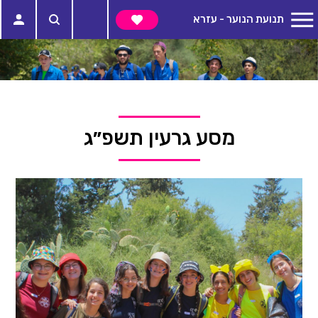
תנועת הנוער - עזרא
מסע גרעין תשפ״ג