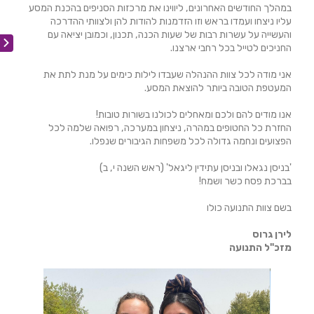
במהלך החודשים האחרונים, ליווינו את מרכזות הסניפים בהכנת המסע
עליו ניצחו ועמדו בראש וזו הזדמנות להודות להן ולצוותי ההדרכה
והעשייה על עשרות רבות של שעות הכנה, תכנון, וכמובן יציאה עם
החניכים לטייל בכל רחבי ארצנו.
אני מודה לכל צוות ההנהלה שעבדו לילות כימים על מנת לתת את
המעטפת הטובה ביותר להוצאת המסע.
אנו מודים להם ולכם ומאחלים לכולנו בשורות טובות!
החזרת כל החטופים במהרה, ניצחון במערכה, רפואה שלמה לכל
הפצועים ונחמה גדולה לכל משפחות הגיבורים שנפלו.
'בניסן נגאלו ובניסן עתידין ליגאל' (ראש השנה י, ב)
בברכת פסח כשר ושמח!
בשם צוות התנועה כולו
לירן גרוס
מזכ"ל התנועה