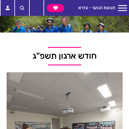
תנועת הנוער - עזרא
חודש ארגון תשפ"ג