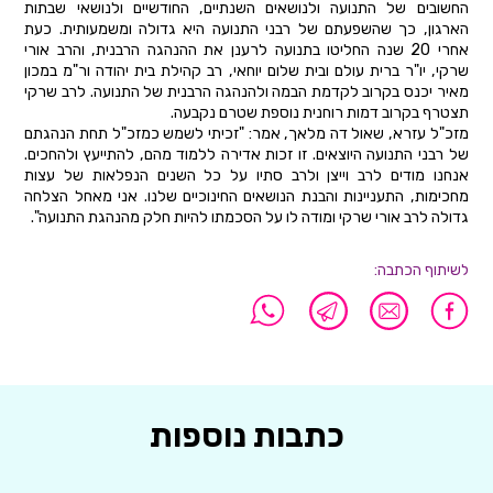
החשובים של התנועה ולנושאים השנתיים, החודשיים ולנושאי שבתות
הארגון, כך שהשפעתם של רבני התנועה היא גדולה ומשמעותית. כעת
אחרי 20 שנה החליטו בתנועה לרענן את ההנהגה הרבנית, והרב אורי
שרקי, יו"ר ברית עולם ובית שלום יוחאי, רב קהילת בית יהודה ור"מ במכון
מאיר יכנס בקרוב לקדמת הבמה ולהנהגה הרבנית של התנועה. לרב שרקי
תצטרף בקרוב דמות רוחנית נוספת שטרם נקבעה.
מזכ"ל עזרא, שאול דה מלאך, אמר: "זכיתי לשמש כמזכ"ל תחת הנהגתם
של רבני התנועה היוצאים. זו זכות אדירה ללמוד מהם, להתייעץ ולהחכים.
אנחנו מודים לרב וייצן ולרב סתיו על כל השנים הנפלאות של עצות
מחכימות, התעניינות והבנת הנושאים החינוכיים שלנו. אני מאחל הצלחה
גדולה לרב אורי שרקי ומודה לו על הסכמתו להיות חלק מהנהגת התנועה".
לשיתוף הכתבה:
כתבות נוספות