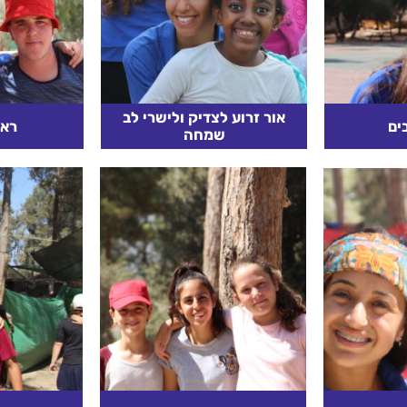
אור זרוע לצדיק ולישרי לב
ים
ראי
שמחה
וי לעבור
"צדיקים לאורה וישרים
וכן צריך
אף למחשבות
לשמחה" )תענית טו(. האורה
בעצמו, כי
מרבה שמחה בטבע הנפש,
האדם לז
כמש"כ "אורה ושמחה". וא"כ
בשמחה ת
נעם השמחה הוא התכלית,
העצבות מאד
קרא עוד
קר
והאורה היא...