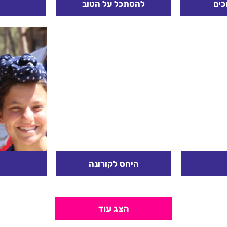
כים
להסתכל על הטוב
יך אנחנו
נפתח עם החניכים בסבב מה
רעיונות אלו
בר עצוב
נשמע? נשאל אותם מה
מחלקת הד
 בסרטון –
התחושות שלהם לגבי המצב?
: איך היה?
איך הם רואים את כל הידיעות
ך...
והחדשות סביב...
קרא עוד
היחס לקורונה
צ
לעצמו 2 יתרונות שלו ו-2 חסרונות. נשאל
מטרה: החניכים שיתפו איך
ציניות מט
...
עוברת עליהם התקופה.
כמה נכון 
הצג עוד
החניכים יבינו כי לחץ הוא דבר
אם בכל
שהוא טוב אך במידה. החניכים
השליליות