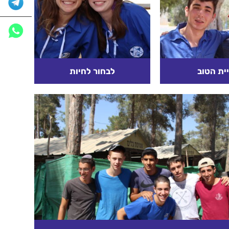
ית הטוב
לבחור לחיות
 האדם למצא גם
מיכאל הוא אדם שאוהב
 זה ידוע שצריך
לאהוב. אחד שתמיד יש לו
הר מאד להיות
משהו חיובי להגיד. כשמישהו
מיד, ולהרחיק
שואל אותו מה שלומו הוא
 מאד (כמבאר...
עונה: "אם מצבי...
א עוד
קרא עוד