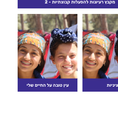
מקבץ רעיונות להפעלות קבוצתיות - 2
 גובשו בעזרת מרכזות, חג"סניקים, מנחים, בוגרים וכמובן
רכה. בטוחים שבעזרתם תוכלו להפוך את הזמן הזה
להזדמנות מול...
קרא עוד
יניות
עין טובה על החיים שלי
רת הפעולה: עד
עין טובה על החיים שלי
להשתמש בציניות
מתאים לגילאי ה'-ז' מטרות
ל ולהציג את
הפעולה: 1. החניכים ילמדו
 שיש בציניות.
להכיר בערך עצמם ולהעריך