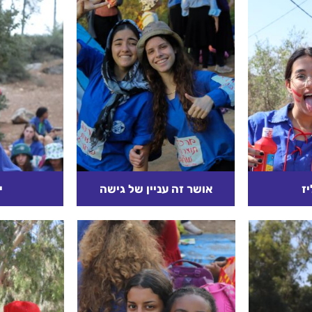
ז
אושר זה עניין של גישה
י
טר בעיר
גברת קשישה בת 92, קטנת
יש בעיות ש
ברית אדם
קומה, זקופה וגאה, לבושה
קשיים הנוב
ום העליז".
בהידור, בתסרוקת ואיפור
ושבי העיר,
מושלמים, למרות היותה כמעט
עיוורת לחלוטין, הגיעה היום...
קרא עוד