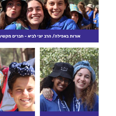
אורות באפילה/ הרב יוני לביא - חברים מקשיב
קשיים, ייסורים, צרות ומשברים, הם דברים שכל אדם עש
באיזשהו שלב בחיים. לפעמים זה מביא לייאוש, דיכאון ו
מסוכנות....
קרא עוד