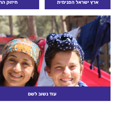
ארץ ישראל הפנימית
חיזוק הר
ארץ ישראל איננה דבר חיצוני,
מי שיעלה על ה
קנין חיצוני לאומה, רק בתור
מרמת הגולן יפקיר
אמצעי למטרה של ההתאגדות
בטחון ישראל. מי
הכללית והחזקת קיומה
הדעת לברוח מק
החמרי או אפילו הרוחני....
יפקיר, יפקיר חייל
קרא עוד
קרא עוד
עוד נשוב לשם
גוש קטיף מתאים לגילאי ד'-ז' מטרת הפעולה: החניכ
את גוש קטיף, יבינו יותר את הגירוש והמשמעות שלו, יר
קשור לחיים שלהם...