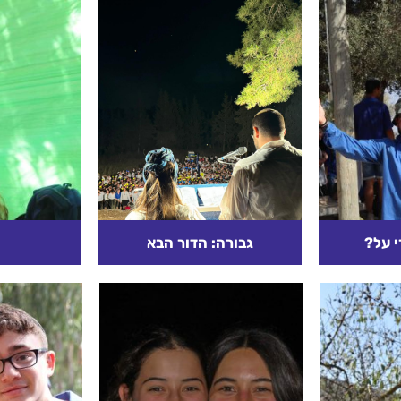
י על?
גבורה: הדור הבא
 פעולה? מי
🔥 "גבורה מעשית – ככה
ר שלנו –
עושים את זה" יצחק הוא
שעלה א
הגמר, או
גבורה שקטה, אידיאלית.
קו הקדמי?
רבקה? היא כבר רצה עם כד
על הכתף ומשקה גמלים בלי
קרא עוד
פוזה. בלי נאומים, בלי טקסים
– רק חסד מדויק, אמיתי,