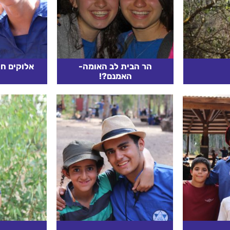
שעושה שינוי.
הר הבית לב האומה-
אלוקים ח
האמנם?!
תקשורת
מטרת הפעולה: החניך יכיר
אמר מי שא
שגורמת לאנשים לחשוב שסוף העולם מתקרב. רק לפני 60 שנה
במשמעות החורבן ויחסר את
היא קדושה
המקדש ויפעל לבניית בית
- אבל אין
המקדש מבנה הפעולה:
כלל. מעשה 
הבנת חשיבות ומרכזיות
קרא עוד
קר
ירושלים הר הבית כמקשר...