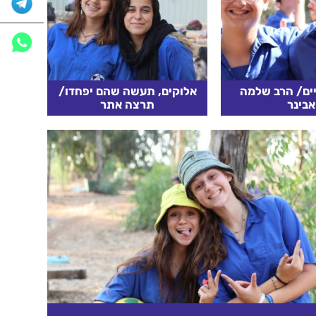
יים/ הרב שלמה
אלוקים, תעשה שהם יפחדו/
אבינר
תרצה אתר
מר: " ירושלים
אלוהים, אלוהים הגדול,
 לשלושת הדתות"
תעשה, שכל החיילים יאכלו
 זו אותה קדושה
וישתו, זאת אומרת, שהם יחיו
באמו של הרב...
וכל זה.. וגם תעשה שהם
יפחדו. אם שלנו יפחדו וגם
א עוד
קרא עוד
שלהם יפחדו וכל אחד יאמר
שהוא...