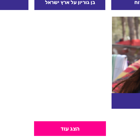
וח
בן גוריון על ארץ ישראל
דעת לרדת
לאנשי תנועת העבודה
אותו יום ס
, יפקיר את
לזרמיה השונים: אין רשות
לשופטים ו
 שיעלה על
לשום יהודי לוותר על זכות
בר יוסף
העם היהודי בארץ. אין זו
 ישראלי...
סמכות של שום יהודי. אין זו...
קרא עוד
ים יכירו
גישו שזה
הצג עוד