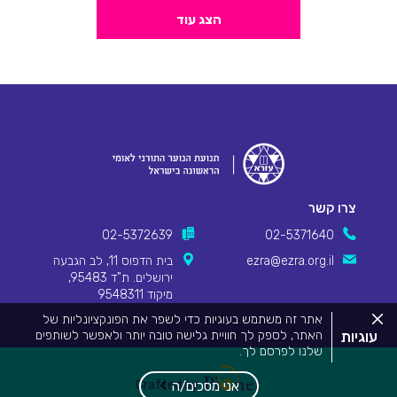
החניכים ילמדו על הבסיס העומד מאחורי אהבת חינם מבנה
הפעולה: א. הצפה ב. עיבוד ג. הטובים שלנו ד. סיכום מהלך
הצג עוד
הפעולה: א....
קרא עוד
צרו קשר
02-5372639
02-5371640
ezra@ezra.org.il
בית הדפוס 11, לב הגבעה
ירושלים. ת"ד 95483,
מיקוד 9548311
סגור
אתר זה משתמש בעוגיות כדי לשפר את הפונקציונליות של
את
עוגיות
האתר, לספק לך חוויית גלישה טובה יותר ולאפשר לשותפים
מדיניות
שלנו לפרסם לך.
העוגיות.
Pionet Logo
מידע המפרט על השימוש בעוגיות באתר זה וכיצד ניתן לדחות
אותם, ניתן לצפות
במדיניות העוגיות שלנו
.
Crafted by
אני מסכים/ה