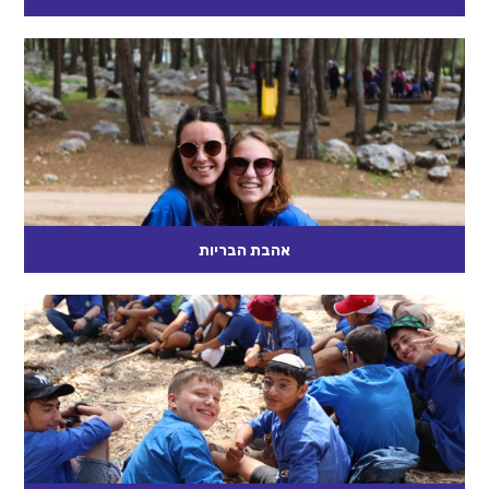
"מדוע אנשים שונאים אחד את השני? מפני שהם לא זוכרים שה' ברא
אותם! אם היה ברור להם שיש רק א-ל אחד ושהוא...
קרא עוד
אהבת הבריות
אני מנסה להתבונן בבני האדם כמו שאני מתבונן בשקיעת חמה
נהדרת, ואני מגלה שאנשים יכולים להיות נפלאים לא פחות משקיעת
חמה...
קרא עוד