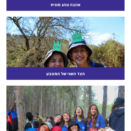
אהבה ונהג מונית
יום אחד הייתי בניו יורק ונסעתי עם ידיד במונית. כאשר יצאנו, ידידי
אמר לנהג המונית: "תודה על הנסיעה. נהגת מצוין." נהג...
קרא עוד
הצד השני של המטבע
הוצאת ספרי ילדים אמריקנית מפרסמת בימים אלה סידרה חדשה של
"אגדות הפוכות". לכל אחד מן הספרים בסדרה יש שני שערים....
קרא עוד