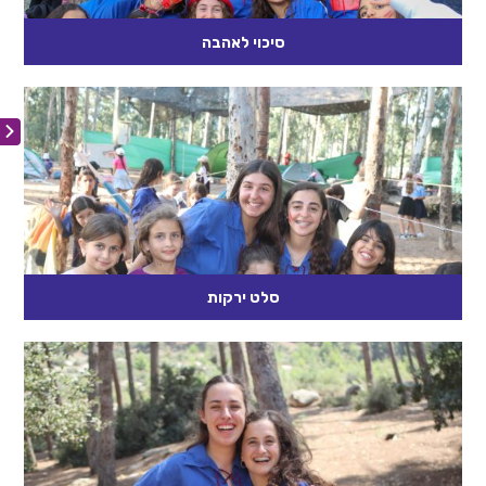
סיכוי לאהבה
אנחנו זקוקים לאדם שילמד אותנו לאהוב! "אתה זוכר את ר' אריה
לוין?" "בוודאי שאני זוכר"- אמרתי- "הלא הוא היה מחנך שלי". "מה
הוא...
קרא עוד
סלט ירקות
"אני לא מאמין בכור היתוך. לא מאמין בזה שכל אחד מאיתנו צריך
להיות ממוצע של כל העדות. אני מאמין במה שנקרא...
קרא עוד