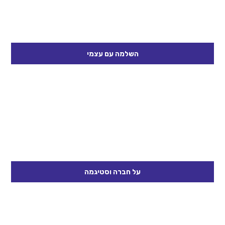
השלמה עם עצמי
נבקש מכל אחד שיכתוב לעצמו 2 יתרונות שלו ו-2 חסרונות. נשאל –
מה היה קשה יותר לכתוב? יתרונות או חסרונות?...
קרא עוד
על חברה וסטיגמה
סבב לאיזה קבוצות בחברה אני משתייך? (חלק מעם ישראל, ציונות
דתית, תנועת הנוער שלי, העיר, בית הספר..) דיון מה אני חושב שזה...