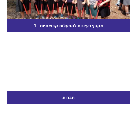
מקבץ רעיונות להפעלות קבוצתיות - 1
רעיונות אלו גובשו בעזרת מרכזות, חג"סניקים, מנחים, בוגרים וכמובן
מחלקת הדרכה. בטוחים שבעזרתם תוכלו להפוך את הזמן הזה
להזדמנות מול...
קרא עוד
חברות
ניתן משימה מקדימה – כל אחד שיצלם תמונה שממחישה מה זאת
חברות. לאחר סבב שבו נראה מה כל אחד צילם, נצפה...
קרא עוד