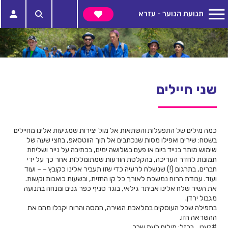
תנועת הנוער - עזרא
שני חיילים
כמה מילים של התפעלות והשתאות אל מול יצירות שמגיעות אלינו מחיילים
בשטח: שירים ואפילו מסות שנכתבים אל תוך הווטסאפ, בחצי שעה של
שימוש מותר בנייד ביום או פעם בשלושה ימים, בכתיבה על נייר ושליחת
תמונות לחדר העריכה, בהקלטת הודעות שמתומללות אחר כך על ידי
חברים, בתרגום (!) שנשלח לרעיה כדי שזו תעביר אלינו כקובץ – – ועוד
ועוד. עבודת הרוח נמשכת לאורך כל קו החזית, ובשעות כואבות וקשות.
את השיר שלח אלינו אביתר גילאי, בוגר סניף כפר גנים ומנחה בתנועה
מגבול ירדן.
בתפילה שכל העוסקים במלאכת השירה, המסה והרוח יקבלו מהם את
ההשראה הזו.
#בְּעֵט_בַּרְזֶל
: מילים לעת שבר