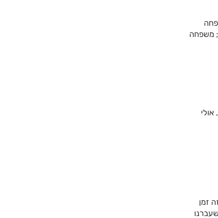
פחה
; משפחה
אולי
ה זמן
שעברנו