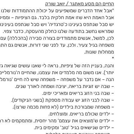
החיים הם מסע מאתגר / יואב שורק
"אבל אחד הדברים שמשפיעים על יכולת ההתמודדות שלנו עם 
אבל האמת היא שזו אמת חלקית בלבד. גם הציפיות – וממיל
יש סבל שנתפס בעינינו כ'טרגדיה' ויש סבל שנתפס בעינינו 
שמראש נחשב בתודעה שלנו כחלק מהעסקה, כדבר צפוי.
לכן, למשל, אנשים מתמודדים בצורה סבירה (בהכללה) עם א
משפחה בגיל צעיר. ולכן, עד לפני שני דורות, אנשים גם הת
ממחלות שונות.
*
והנה, בעניין הזה של ציפיות, נראה לי שאנו עושים שגיאה גד
יותר). אנו משום מה מלמדים את עצמנו, שהחיים ה'נורמליים
הנה – אם נדבר על משפחה – משפחה שיש לה חיים 'נורמליי
– שבה יש זוגיות בריאה, יציבה ושמחה לאורך שנים.
– שבה בני הזוג בריאים ומאריכי ימים.
– שבה לבני הזוג יש עבודה מספקת (בשני הניקודים).
– משפחה שמבורכת בילדים (לא פחות מכמה שרצו).
– ילדים שכולם בריאים. ומוצלחים.
– ילדים ש'מוצאים את עצמם' מהר יחסית, ומתמקמים לא רח
– ילדים שנישאים בגיל 'טוב' ומקימים בית.