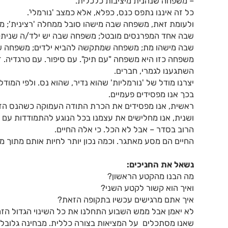
– משפחה שנהנית מיציבות כלכלית.
כל זה איננו נתפס כנס, כפלא, אלא כמצב 'נורמלי'.
ולעומת זאת, משפחה שבה מישהו סובל ממחלה 'רצינית';
שבה אחד המפרנסים מובטל; משפחה שבה יש ילד/ה שניתק ק
שבה מישהו מת; משפחה שמתקשה להביא ילדים; משפחה שב
משפחה כזו היא משפחה "עם תיק". עם סיפור. עם טרגדיה. 
השתגענו לגמרי, חברים.
יצרנו מודל של 'נורמליות' שהוא נדיר, שהוא נס. ולפי המודל
בכך אנו מפסידים פעמיים.
ראשית, אנו מפסידים את הכרת התודה העמוקה כשהנס הזה 
ושנית, אנו מחלישים את עצמנו בכל הנוגע להתמודדות עם הח
הרוב בסדר – אבל לא הכל. כי אלה החיים.
החיים הם מסע מאתגר. וכמה נכון יותר לחיות אותם מתוך מ
נשאל את החניכים:
מה הבנו מהקטע הראשון?
ואיך הוא קשור לקטע השני?
איך אתם מרגישים עכשיו בתקופה הזאת?
לא יאמן אבל ממש השבוע התחלנו את כל השינוי הגדול הזה
שאנו מסתכלים על המציאות בצורה כללית. מבחינה גלובלי