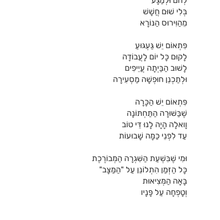
לְחֹם וּלְמַגָּע
בְּלִי שׁוּם חֲשָׁשׁ
מֵהַוִּירוּס הַנּוֹרָא
פִּתְאוֹם יֵשׁ גַּעְגּוּעַ
לָקוּם כָּל יוֹם לָעֲבוֹדָה
לָשׁוּב הַבַּיְתָה עֲיֵיפִים
וּלְתַכְנֵן חוּפְשָׁה מַסְעִירָה
פִּתְאוֹם יֵשׁ הַכָּרָה
שֶׁבַּשּׁוּרָה הַתַּחְתּוֹנָה
וָואלָה הָיָה לָנוּ דֵּי טוֹב
עַד לִפְנֵי כַּמָּה שָׁבוּעוֹת
וּמִי שֶׁבִּשְׁעַת הַשִּׁגְרָה הַמְּבוֹרֶכֶת
כָּל הַזְּמַן הִתְלוֹנֵן עַל "הַמַּצָּב"
בָּאָה הַמְּצִיאוּת
וְטָפְחָה עַל פָּנָיו