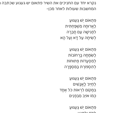
נקרא יחד עם החניכים את השיר פתאום יש געגוע שכתבה חַגִּ
המחשבות שעולות לאחר מכן-
פִּתְאוֹם יֵשׁ גַּעְגּוּעַ
לַאֲרוּחָה מִשְׁפַּחְתִּית
לִפְגִישָׁה עַם חֲבֵרָה
לְשִׂיחָה עַל דָּא וְעַל הָא
פִּתְאוֹם יֵשׁ גַּעְגּוּעַ
לַשִּׂמְחָה בָּרְחוֹבוֹת
לְמִסְעָדוֹת פְּתוּחוֹת
לְתִסְפּוֹרֶת בַּמִּסְפָּרָה
פִּתְאוֹם יֵשׁ גַּעְגּוּעַ
לְחַיֵּיךְ לָאֲנָשִׁים
בִּמְקוֹם לִרְאוֹת כֹּל אֶחָד
כְּמוֹ אוֹיֵב מִבִּפְנִים
פִּתְאוֹם יֵשׁ גַּעְגּוּעַ