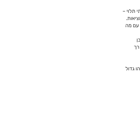
 תלוי –
יאות.
 עם מה
ן
רך
ו גדול