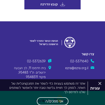
קובץ הדרכה
צרו קשר
02-5372639
02-5371640
ezra@ezra.org.il
בית הדפוס 11, לב הגבעה
ירושלים. ת"ד 95483,
מיקוד 9548311
סגור
אתר זה משתמש בעוגיות כדי לשפר את הפונקציונליות של
את
עוגיות
האתר, לספק לך חוויית גלישה טובה יותר ולאפשר לשותפים
מדיניות
שלנו לפרסם לך.
העוגיות.
Pionet Logo
מידע המפרט על השימוש בעוגיות באתר זה וכיצד ניתן לדחות
אותם, ניתן לצפות
במדיניות העוגיות שלנו
.
Crafted by
אני מסכים/ה
על ידי שימוש באתר זה או לחיצה על "אני מסכים", אתה