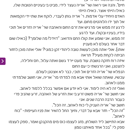
חיים". והנה אני רואה שר' אריה נעצר לידי, מביט בי בעיניים הטובות שלו,
כאילו הייתי אוצר. כאילו הייתי
האדם היחידי עלי אדמות. ר' אריה גוחן לעברי, לוקח את שתי ידי הקפואות
אל תוך ידו הלוהטים מחום. ועד
לרגע זה ממש אני מרגיש את זרם החום והאהבה שר' אריה הזרים אל תוכי
בידיו, בעיניו ובקולו. ועד לרגע
זה ממש, אני שומע את קולו החם והדואג: "דוידל! מה שלומך? (כאילו שום
דבר אחר בעולם לא מעניין
אותו). אולי אתה מוכן לעשות טובה ליהודי זקן כמוני? אולי אתה מוכן לחזור
הביתה לקחת מעיל? תראה
איזה רוח חזקה נושבת. עוד מעט יירד גשם ואתה עלול, חס וחלילה,
להצטנן. ואני הרגשתי כי עם החום
הנפלא שר' אריה הזרים אל תוכי, כבר לא אצטנן לעולם.
עכשיו, שאתה שואל אותי אבא מה למדתי מר' אריה, אני חושב שלמדתי
ממנו לאהוב.
ואולי זה לא היה לימוד. אני לא יודע אם אפשר בכלל ללמוד לאהוב.
אני חושב שר' אריה פשוט זרע בי את הזרע של האהבה, זרע שהניב פרי
כעבור הרבה הרבה שנים. אני
חושב שר' אריה העניק לי כוח לאהוב, זה הכל".
"זה הכל"- חזר אבא על דברי, וחיוך החל להאיר את פניו העייפות- "כוח
לאהוב".
אבא התיישב ליד השולחן, מזג לעצמו כוס מים מהקנקן ואמר, ספק לעצמו
ספק לי: "בכל אחד מאיתנו טמון