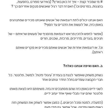
# מי שמכיר קצת – איך זה כאן בארץ? (באירועי ספורט, בהופעות,
בהצגות, בסרטים וכו') האם זה דבר רגיל שאנשים מנקים אחריהם כך ?
האם אנחנו יכולים לתת דוגמאות של אנשים שאנחנו מכירים שמתנהגים
באופן כזה, של לעשות את הדברים עד הסוף?
(אפשר לחפש ולהכין מראש דוגמאות מהסניף של מעשים שראיתם – של
חניכים ,בוגרים, מדריכים, מרכזת, שכנים, הורים
וכו'. או דוגמאות אחרות של אנשים שאתם מכירים או מקרים שאתם
ראיתם).
ב.
האם ואיפה אנחנו כאלה?
נשחק משחק שאפשר לנצח בו בעזרת 'עיגולי פינות': למשל, פלונטר. כל
חברי הקבוצה עומדים בחלל החדר ונותנים אחד
לשני ידיים באופן כזה שהם מסתבכים זה בזה. משימתם היא לצאת מאותו
פלונטר שהם יצרו מבלי שאף אחד יעזוב ידיים.
(למעלה, למטה ומכל הכיוונים..). כמובן אפשר לשחק את המשחק הזה
באופן פשוט ומדויק, אבל אפשר גם מידי פעם