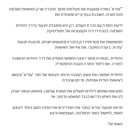
"'עזרא' נוסדה ומעצבת את פעילותה מתוך ההכרה שרק האישיות השלמה
וההרמונית, השוכנת בגוף בריא ומאחדת את
ידיעת התורה עם הכרת העולם. רק היא מסוגלת לצעוד בדרך היהדות
השלמה. לנוכח דרכיה הקטנוניות של הפוליטיקה,
המשמשות את מטרותיה רק בהכרה ובמעשים חצויים, מכוננת תנועת
'עזרא', כיעדה החינוכי, את אידיאל האישיות
היהודית, הבוחרת מתוך רצונה החופשי והמודע את דרך היהדות הנאמנה
לתורה.. אם לימוד התורה והבנת ההיסטוריה
היהודית יאפשרו את עיצוב המבנה הרוחני והנפשי של חבר 'עזרא' וגיבושו
לאישיות יהודית אמיתית, מי יתן שהכרת
המציאות שמחוץ ליהדות תשלים את תמונת עולמנו, והאימון הגופני יעניק
לנו את האיזון הדרוש כנגד המאמץ הרוחני. אז
תראה תנועת 'עזרא 'בחבר את המדריכים את הסיכוי הטוב ביותר לעיצוב
האופי, לחישול כושר ההחלטה, העצמאות ורגש
האחריות" .