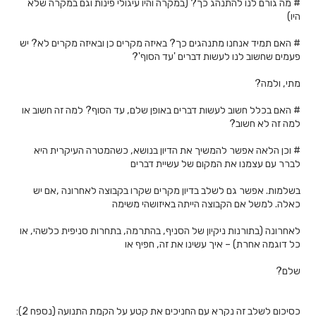
# מה גורם לנו להתנהג כך? (במקרה והיו עיגולי פינות וגם במקרה שלא
היו)
# האם תמיד אנחנו מתנהגים כך? באיזה מקרים כן ובאיזה מקרים לא? יש
פעמים שחשוב לנו לעשות דברים 'עד הסוף'?
מתי, ולמה?
# האם בכלל חשוב לעשות דברים באופן שלם, עד הסוף? למה זה חשוב או
למה זה לא חשוב?
# וכן הלאה אפשר להמשיך את הדיון בנושא, כשהמטרה העיקרית היא
לברר עם עצמנו את המקום של עשיית דברים
בשלמות. אפשר גם לשלב בדיון מקרים שקרו בקבוצה לאחרונה ,אם יש
כאלה. למשל אם הקבוצה הייתה באיזושהי משימה
לאחרונה (בתורנות ניקיון של הסניף, בהתרמה, בתחרות סניפית כלשהי, או
כל דוגמה אחרת) – איך עשינו את זה, חפיף או
שלם?
כסיכום לשלב זה נקרא עם החניכים את קטע על הקמת התנועה (נספח 2):