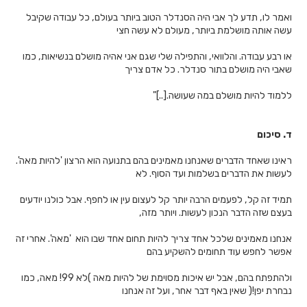
ואמר לו, תדע לך אבי היה הסנדלר הטוב ביותר בעולם, כל עבודה שקיבל
עשה אותה מושלמת ביותר, מעולם לא עשה חצי
או רבע עבודה. והלוואי, והתפילה שלי שגם אני אהיה מושלם בנשיאות, כמו
שאבי היה מושלם בתור סנדלר. כל אדם צריך
ללמוד להיות מושלם במה שעושה.[..]"
ד. סיכום
ראינו שאחד הדברים שאנחנו מאמינים בהם בתנועה הוא הרצון 'להיות מאה'.
לעשות את הדברים בשלמות ועד הסוף. לא
תמיד זה קל, לפעמים הרבה יותר קל לעצום עין או לחפף. אבל כולנו יודעים
בעצם שזה הדבר הנכון לעשות. ויותר מזה,
אנחנו מאמינים שלכל אחד צריך להיות תחום אחד שבו הוא 'מאה'. אחרי זה
אפשר לחפש עוד תחומים להשקיע בהם
ולהתפתח בהם, אבל יש איכות מסוימת של להיות מאה )לא 99! מאה, כמו
נבחרת יפן!( שאין באף דבר אחר, ועל זה אנחנו