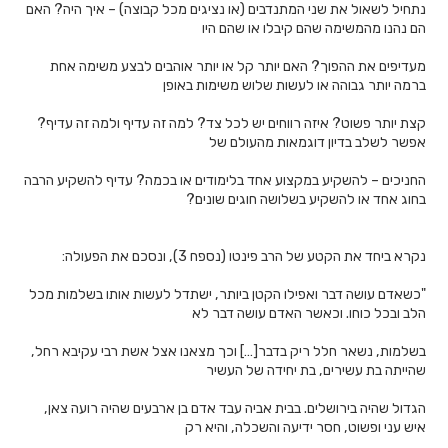
נתחיל לשאול את שני המתנדבים (או נציגים מכל קבוצה) – איך היה? האם
הם נהנו מהמשימה שהם קיבלו או שהם היו
מעדיפים את ההפוך? האם יותר קל או יותר אוהבים לבצע משימה אחת
ברמה יותר גבוהה או לעשות שלוש משימות באופן
קצת יותר פשוט? איזה רווחים יש לכל צד? למה זה עדיף ולמה זה עדיף?
אפשר לשלב בדיון דוגמאות מהעולם של
החניכים – להשקיע במקצוע אחד בלימודים או בכמה? עדיף להשקיע הרבה
בחוג אחד או להשקיע בשלושה חוגים שונים?
נקרא ביחד את הקטע של הרב פינטו (נספח 3), ונסכם את הפעולה:
"כשאדם עושה דבר ואפילו הקטן ביותר, ישתדל לעשות אותו בשלמות מכל
הלב ובכל כוחו. וכאשר האדם עושה דבר לא
בשלמות, נשאר חלל ריק בדבר[…] וכך מצאנו אצל אשת רבי עקיבא רחל,
שהייתה בת עשירים, בת יחידה של העשיר
הגדול שהיה בירושלים. בבית אביה עבד אדם בן ארבעים שהיה רועה צאן,
איש עני ופשוט, חסר ידיעה והשכלה, והיא רק