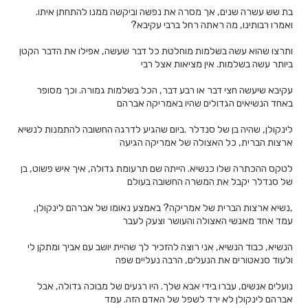
בת שש עשרה שנים, אך מסרה את נפשה וביקשה ממנו להתחתן איתו.
ואמרו רבותינו, מה ראתה רחל ברבי עקיבא?
ותרצו שהוא עשה בשלמות מוחלטת כל דבר שעשה, אפילו את הדבר הקטן
ביותר עשה בשלמות. אין מציאות אצל רבי
עקיבא שיעשה חצי דבר או רבע דבר, הכל בשלמות גמורה. וכך מסופר
באחד הנשיאים הגדולים שהיו באמריקה אברהם
לינקולן, שהיה בן של סנדלר .ביום שהגיע לדרגה החשובה להתמנות לנשיא
ארצות הברית, כל האצולה של אמריקה הגיעה
לטקס ההכתרה שלו כנשיא. הייתה שם תרעומת גדולה, איך איש פשוט, בן
של סנדלר יקבל את המשרה החשובה בעולם
,נשיא ארצות הברית של אמריקה? באמצע נאומו של אברהם לינקולן,
עמד אחד מאנשי האצולה והעושר וצעק לעבר
הנשיא, כבוד הנשיא, אני רוצה להזכיר לך שהיית יושב עם אביך ומתקן לי
ולעוד סנאטורים את הנעלים, הרבה נעליים שפה
נועלים אנשים, עברו בידי אבא שלך. היו רגעים של מבוכה גדולה, אבל
אברהם לינקולן לא ירד לשפל של האדם הזה. עמד