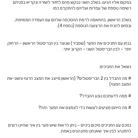
במקום אליו הגיעו. בשלב השני נבקש מהם לחזור לשורה ונקריא בפניהם
רשימה נוספת של עמדות ועליהם להתקדם כמו
בשלב הראשון, בהתאמה לרמת ההסכמה שלהם עם העמדה המסוימת,
ובסיום להניח את הרצועה הנוספת (נספח 4).
נבחן עם החניכים את הפער (שסביר) שנוצר בין הבריסטול הראשון – הרחוק
יותר – לבין הבריסטול השני – הקרוב יותר.
נשאל את החניכים:
# מה ההבדל בין 2 הבריסטולים? (הראשון מייצג את המצב הרצוי והשני את
המצב המצוי)
# ממה לדעתכם נובע ההבדל?
# מה הייתם מציעים לעשות כדי לצמצם את הפער הזה?
נסכם עם החניכים סיכום ביניים – ניתן לראות שיש פער בין איך שהיינו רוצים
להתנהג לבין איך שאנחנו מתנהגים באמת.