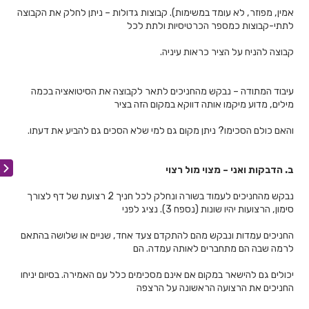
אמין, מפוזר, לא עומד במשימות). קבוצות גדולות – ניתן לחלק את הקבוצה
לתתי-קבוצות כמספר הכרטיסיות ולתת לכל
קבוצה להניח על הציר כראות עיניה.
עיבוד המתודה – נבקש מהחניכים לתאר לקבוצה את הסיטואציה בכמה
מילים, מדוע מיקמו אותה דווקא במקום הזה בציר
והאם כולם הסכימו? ניתן מקום גם למי שלא הסכים גם להביע את דעתו.
ב. הדבקות ואני – מצוי מול רצוי
נבקש מהחניכים לעמוד בשורה ונחלק לכל חניך 2 רצועת של דף לצורך
סימון, הרצועות יהיו שונות (נספח 3). נציג לפני
החניכים עמדות ונבקש מהם להתקדם צעד אחד, שניים או שלושה בהתאם
לרמה שבה הם מתחברים לאותה עמדה. הם
יכולים גם להישאר במקום אם אינם מסכימים כלל עם האמירה. בסיום יניחו
החניכים את הרצועה הראשונה על הרצפה