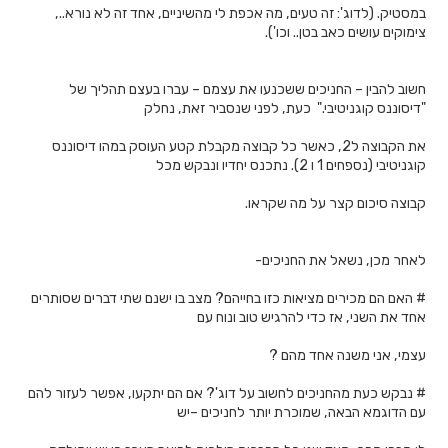
במסטיק. (לדוג': זה טעים, מה אכפת לי מהשיניים, אחד זה לא נורא..,
צימוקים עושים כאב בטן.. וכו').
חשוב להבין – החניכים ששכנעו את עצמם – עברו בעצם תהליך של
"דיסוננס קוגניטיבי." כעת, לפני שנסביר זאת, נחלק
את הקבוצה ל2, כאשר כל קבוצה מקבלת קטע העוסק במהו דיסוננס
קוגניטיבי (נספחים 1 ו 2). נתכנס יחדיו ונבקש מכל
קבוצה סיכום קצר על מה שקראו.
לאחר מכן, נשאל את החניכים-
# האם הם מכירים מציאות כזו בחייהם? מצב בו ישנם שתי דברים שסותרים
אחד את השני, אז כדי להרגיש טוב ונוח עם
עצמי, אני משנה אחד מהם ?
# נבקש כעת מהחניכים לחשוב על דוג'? אם הם יתקעו, אפשר לעזור להם
עם הדוגמא הבאה, שמוכרת יותר לחניכים –יש