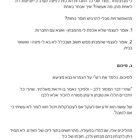
לי מבחן מחר, מצד שני כל החברות הולכות לפיצה הערב כי יש יומולדת
לאחת מהן. מה אעשה? איך אבחר באחת
מהאפשרויות מבלי להרגיש חוסר נוחות?
1. אומר לעצמי שלא אכפת לי מהמבחן- ואצא עם החברות.
2. אומר לעצמי שהמבחן ממש חשוב ושבכלל לא בא לי פיצה- ואשאר
בבית.
ג.
סיכום
לסיכום, נלמד את רש"י על הגמרא בבא מציעא:
"שהרי דבר המסור ללב – ולפיכך נאמר בו ויראת מאלהיך. שהרי כל
הדברים הללו אין טובתן ורעתן מסורה להכיר אלא ללבו
של עושה הוא יודע אם לעקל אם לעקלקלות ויכול הוא לומר לא עשיתי כי
אם לטובה".
תהליכים אלו, שנלמדו בפעולה, מתרחשים בתוך ליבו של האדם. לא תמיד
ניתן להבחין בהם מבחוץ ולכן, חובתו של כל