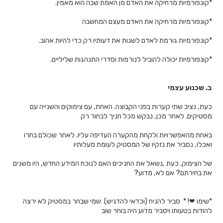
*קונפורמיות מרחיקה את האדם מן האמת שבה הוא מאמין.
*קונפורמיות מרחיקה את האדם מעצם המחשבה
*קונפורמיות גורמת לאדם לשנות את דעותיו רק כדי להיות אהוב.
*קונפורמיות יכולה להוביל לנורמות וסדרי התנהגות שליליים.
ב.
שכנוע עצמי
כעת, נציב שתי קערות בפני הקבוצה. האחת, עם צימוקים והשנייה עם
מסטיקים. לאחר מכן, נבקש מכל חניך לבחור רק
באחת מהאפשרויות ולקחת מהקערה העדיפה עליו. לאחר שכולם בחרו
ואכלו, נסביר את נזקיו של המסטיק לעומת מעלותיו
של הצימוק. כעת ,נשאל את החניכים האם לנוכח המידע החדש, היו משנים
את בחירתם? אם לא, מדוע?
*שימו ️❤! * סביר להניח (וכדאי להדגיש) שמי שבחר במסטיק לא ירצה
להודות בטעותו ויסביר מדוע היה בוחר שוב