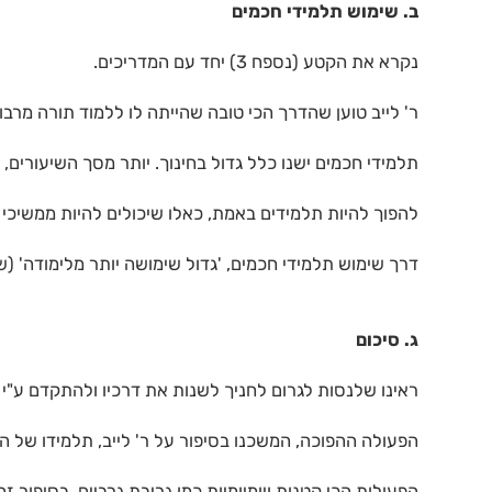
ב. שימוש תלמידי חכמים
נקרא את הקטע (נספח 3) יחד עם המדריכים.
ר' לייב טוען שהדרך הכי טובה שהייתה לו ללמוד תורה מרבו 
תלמידי חכמים ישנו כלל גדול בחינוך. יותר מסך השיעורים,
להפוך להיות תלמידים באמת, כאלו שיכולים להיות ממשיכי 
דרך שימוש תלמידי חכמים, 'גדול שימושה יותר מלימודה' (שזהו אחד מ48 דברים שהתו
ג. סיכום
ראינו שלנסות לגרום לחניך לשנות את דרכיו ולהתקדם ע"י
הפעולה ההפוכה, המשכנו בסיפור על ר' לייב, תלמידו של ה
הפעולות הכי קטנות ויומיומיות כמו גריבת גרביים. בסיפור 