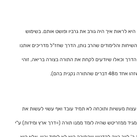
היא לראות איך היה גורב את גרביו ופושט אותם. בשימוש
 השיחות והלימודים שהרב נותן, הדרך שחז"ל מדריכים אותנו
הדרך וכאלו שיודעים לקחת את התורה בצורה בריאה, זוהי
רה נקנית בהם).
 עצות מעשיות ותוכחה לא תמיד עובד ואף עשוי לעשות את
מגיד ממזריטש שהיה לומד ממנו תורה (=דרך ארץ ומידות) ע"י
זה ר' לייב רצה להדגיש שהתורה היא לא לימוד יבש, אלא היא