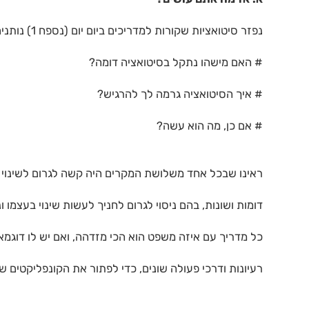
נפזר סיטואציות שקורות למדריכים ביום יום (נספח 1) נותנים לכמה מדריכים לקרוא ושואלים ביחד שאלות:
# האם מישהו נתקל בסיטואציה דומה?
# איך הסיטואציה גרמה לך להרגיש?
# אם כן, מה הוא עשה?
ראינו שבכל אחד משלושת המקרים היה קשה לגרום לשינוי מת
דומות ושונות, בהם ניסוי לגרום לחניך לעשות שינוי בעצמו ונכשלו. נפ
כל מדריך עם איזה משפט הוא הכי מזדהה, ואם יש לו דוגמ
רעיונות ודרכי פעולה שונים, כדי לפתור את הקונפליקטים שה