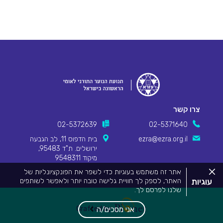
צרו קשר
02-5372639
02-5371640
ezra@ezra.org.il
בית הדפוס 11, לב הגבעה
ירושלים. ת"ד 95483,
מיקוד 9548311
סגור
אתר זה משתמש בעוגיות כדי לשפר את הפונקציונליות של
את
עוגיות
האתר, לספק לך חוויית גלישה טובה יותר ולאפשר לשותפים
מדיניות
שלנו לפרסם לך.
העוגיות.
Pionet Logo
מידע המפרט על השימוש בעוגיות באתר זה וכיצד ניתן לדחות
אותם, ניתן לצפות
במדיניות העוגיות שלנו
.
Crafted by
אני מסכים/ה
על ידי שימוש באתר זה או לחיצה על "אני מסכים", אתה