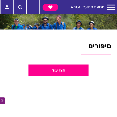
תנועת הנוער - עזרא
סיפורים
הצג עוד