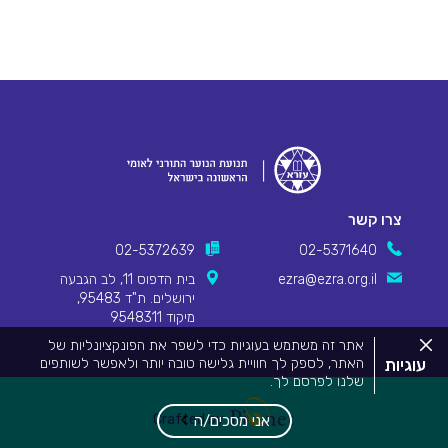
צרו קשר
02-5372639
02-5371640
ezra@ezra.org.il
בית הדפוס 11, לב הגבעה
ירושלים. ת"ד 95483,
מיקוד 9548311
סגור
אתר זה משתמש בעוגיות כדי לשפר את הפונקציונליות של
את
עוגיות
האתר, לספק לך חוויית גלישה טובה יותר ולאפשר לשותפים
מדיניות
שלנו לפרסם לך.
העוגיות.
Pionet Logo
מידע המפרט על השימוש בעוגיות באתר זה וכיצד ניתן לדחות
אותם, ניתן לצפות
במדיניות העוגיות שלנו
.
Crafted by
אני מסכים/ה
על ידי שימוש באתר זה או לחיצה על "אני מסכים", אתה