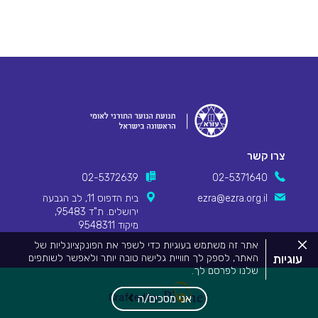
צרו קשר
02-5372639
02-5371640
ezra@ezra.org.il
בית הדפוס 11, לב הגבעה
ירושלים. ת"ד 95483,
מיקוד 9548311
סגור
אתר זה משתמש בעוגיות כדי לשפר את הפונקציונליות של
את
עוגיות
האתר, לספק לך חוויית גלישה טובה יותר ולאפשר לשותפים
מדיניות
שלנו לפרסם לך.
העוגיות.
Pionet Logo
מידע המפרט על השימוש בעוגיות באתר זה וכיצד ניתן לדחות
אותם, ניתן לצפות
במדיניות העוגיות שלנו
.
Crafted by
אני מסכים/ה
על ידי שימוש באתר זה או לחיצה על "אני מסכים", אתה