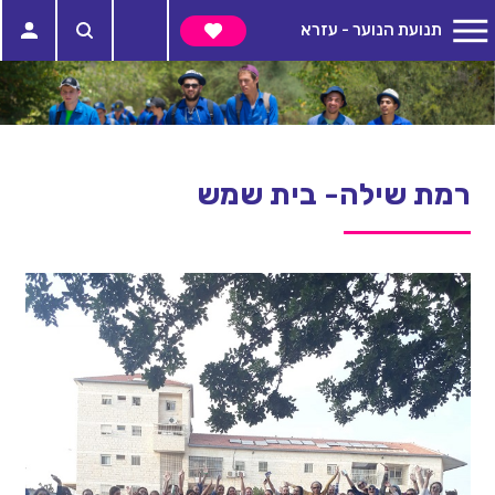
תנועת הנוער - עזרא
רמת שילה- בית שמש