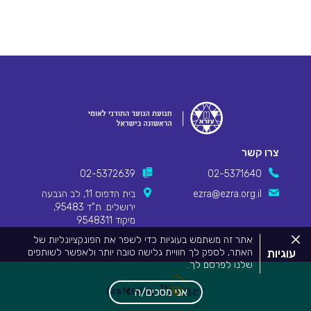
צרו קשר
02-5372639
02-5371640
ezra@ezra.org.il
בית הדפוס 11, לב הגבעה
ירושלים. ת"ד 95483,
מיקוד 9548311
סגור
אתר זה משתמש בעוגיות כדי לשפר את הפונקציונליות של
את
עוגיות
האתר, לספק לך חוויית גלישה טובה יותר ולאפשר לשותפים
מדיניות
שלנו לפרסם לך.
העוגיות.
Pionet Logo
מידע המפרט על השימוש בעוגיות באתר זה וכיצד ניתן לדחות
אותם, ניתן לצפות
במדיניות העוגיות שלנו
.
Crafted by
אני מסכים/ה
על ידי שימוש באתר זה או לחיצה על "אני מסכים", אתה