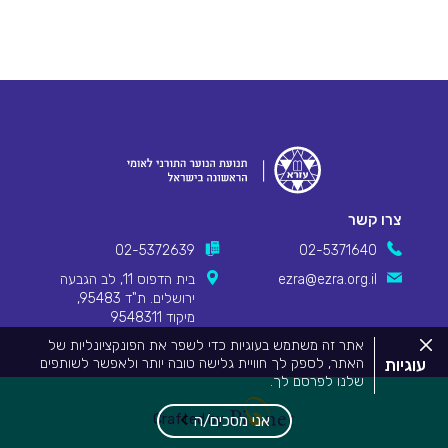
צרו קשר
02-5372639
02-5371640
ezra@ezra.org.il
בית הדפוס 11, לב הגבעה
ירושלים. ת"ד 95483,
מיקוד 9548311
סגור
אתר זה משתמש בעוגיות כדי לשפר את הפונקציונליות של
את
עוגיות
האתר, לספק לך חוויית גלישה טובה יותר ולאפשר לשותפים
מדיניות
שלנו לפרסם לך.
העוגיות.
Pionet Logo
מידע המפרט על השימוש בעוגיות באתר זה וכיצד ניתן לדחות
אותם, ניתן לצפות
במדיניות העוגיות שלנו
.
Crafted by
אני מסכים/ה
על ידי שימוש באתר זה או לחיצה על "אני מסכים", אתה