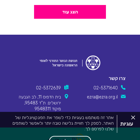
הצג עוד
צרו קשר
02-5372639
02-5371640
ezra@ezra.org.il
בית הדפוס 11, לב הגבעה
ירושלים. ת"ד 95483,
מיקוד 9548311
סגור
אתר זה משתמש בעוגיות כדי לשפר את הפונקציונליות של
את
עוגיות
האתר, לספק לך חוויית גלישה טובה יותר ולאפשר לשותפים
מדיניות
שלנו לפרסם לך.
העוגיות.
Pionet Logo
מידע המפרט על השימוש בעוגיות באתר זה וכיצד ניתן לדחות