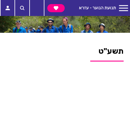
תנועת הנוער - עזרא
תשע"ט