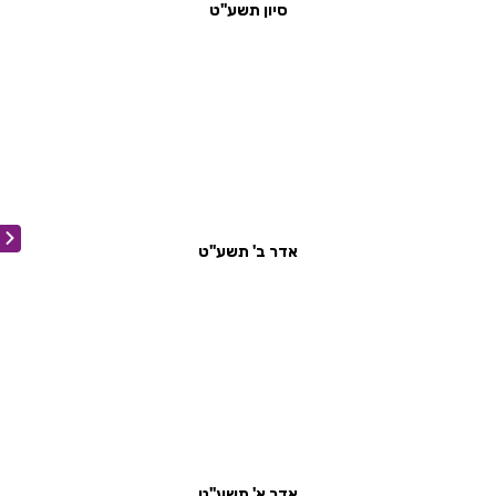
סיון תשע''ט
אדר ב' תשע''ט
אדר א' תשע''ט