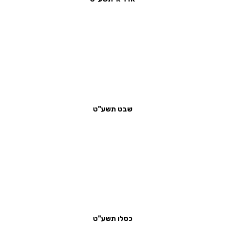
שבט תשע''ט
כסלו תשע''ט