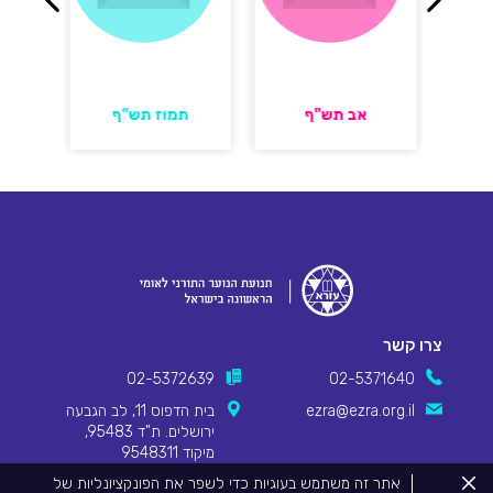
ף
אב תש''ף
תמוז תש''ף
ס
צרו קשר
02-5372639
02-5371640
ezra@ezra.org.il
בית הדפוס 11, לב הגבעה
ירושלים. ת"ד 95483,
מיקוד 9548311
סגור
אתר זה משתמש בעוגיות כדי לשפר את הפונקציונליות של