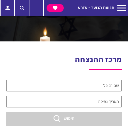
תנועת הנוער - עזרא
מרכז ההנצחה
שם הנופל
תאריך נפילה
חיפוש