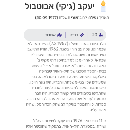
יעקב (ג׳קי) אבוטבול
תאריך נפילה: י"ח בתשרי תשל"ח (30.09.1977)
20
רב״ט
אשדוד
נולד ביום ו' באדר תשי"ז (7.2.1957) בעיר תאדלא
שבמרוקו. עלה עם הוריו בשנת 1962. הוריו התיישבו
בעיר אשדוד, ושם גם למד בבית-הספר היסודי 'יד
שבתאי'. לאחר-מכן למד בתיכון דתי מקיף ב'
באשדוד, עד כיתה י"א. את כיתות י"א – י"ב עשה
בבית-הספר הטכני של חיל-האויר שבחיפה
כאלקטרונאי תעופתי, עד מועד גיוסו לצבא. כפי
שמעידים עליו בני-משפחתו וחבריו, היה נער חייכן,
ביישן ומסור מאוד למשפחתו. אהב לעזור לחבריו
שהתקשו בלימודים והיה קשור למוריו. היה חבר
בתנועת 'עזרא' של הנוער הדתי. אהב לקרוא הרבה
ספרות וכן התמסר בעיקר למשחק הכדורסל, שהיה
אהוב עליו.
ב-11 בפברואר 1976 גויס יעקב לשירות בצה"ל
ושירת, במסגרת חיל-האויר, בתפקיד שהוכשר אליו