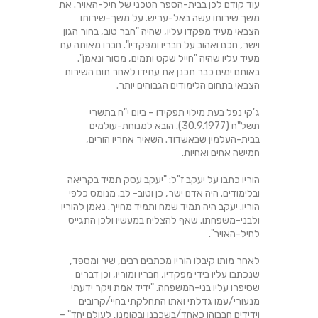
עוד קודם לכן בבית-הספר הטכני של חיל-האויר. את
משך שירותו עשה באל-עריש. על משך-שירותו
הצבאי מעיד מפקדו עליו, שהיה "חבר טוב, בחור הגון
וישר, חכם ואהוב על חבריו ומפקדיו". חברו מאותה עת
מעיד עליו שהיה "חייל שקט ותמים, מסור ונאמן".
באותם ימים כבר תכנן את עתידו לאחר תום השירות
הצבאי בתחום הלימודים הגבוהים יותר.
ג'קי נפל בעת מילוי תפקידו – ביום י"ח בתשרי
תשל"ח (30.9.1977). הובא למנוחת-עולמים
בבית-העלמין שבאשדוד. השאיר אחריו הורים,
חמישה אחים ואחיות.
הוריו כתבו על יעקב ז"ל: "יעקב עסק תמיד בקריאה
ובלימודים. היה אדם ישר, כן וטוב- לב. מנומס כלפי
הוריו. יעקב היה תמיד שמח ותמיד מחייך. נאמן להוריו
ולבני-משפחתו. שאף להצליח במעשיו ולכן התגייס
לחיל-האויר".
לאחר מותו קיבלו הוריו מכתבים רבים, שיר ומספד,
שנכתבו עליו בידי מפקדיו, חבריו ומוריו, וכן דברים
שסיפרו עליו בני-המשפחה. "ידיד אמת ויקר ידעתי
מנעורי/עמו גדלתי ואתו התחלקתי בחיי/קרובים
וידידים חבבוהו כאחד/בשכבנו ובקומנו, לעולם יחד" –