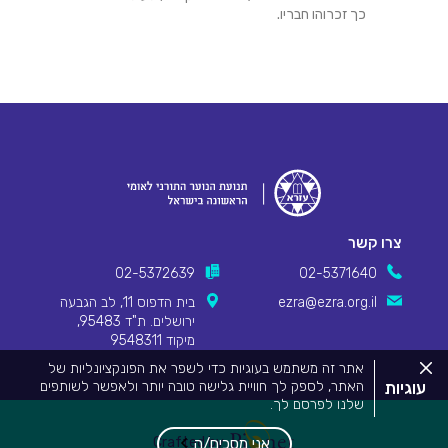
כך זכרוהו חבריו.
צרו קשר
02-5372639
02-5371640
ezra@ezra.org.il
בית הדפוס 11, לב הגבעה
ירושלים. ת"ד 95483,
מיקוד 9548311
סגור
אתר זה משתמש בעוגיות כדי לשפר את הפונקציונליות של
את
עוגיות
האתר, לספק לך חוויית גלישה טובה יותר ולאפשר לשותפים
מדיניות
שלנו לפרסם לך.
העוגיות.
Pionet Logo
מידע המפרט על השימוש בעוגיות באתר זה וכיצד ניתן לדחות
אותם, ניתן לצפות
במדיניות העוגיות שלנו
.
Crafted by
אני מסכים/ה