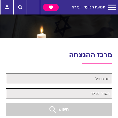
תנועת הנוער - עזרא
מרכז ההנצחה
שם הנופל
תאריך נפילה
חיפוש