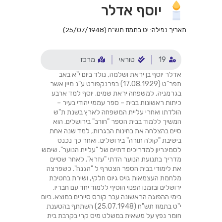
יוסף אדלר
תאריך נפילה: יט בתמוז תש"ח (25/07/1948)
19
טוראי
מרכז
אדלר יוסף בן יראת ושלמה, נולד ביום י"א באב
תפר"ט (17.08.1929) בפרנקפורט ע"נ מיין אשר
בגרמניה, למשפחה יראת שמים. יוסף למד ארבע
כיתות ראשונות בבית – ספר עממי יהודי בעיר –
הולדתו ואחרי עליית המשפחה לארץ בשנת ת"ש
המשיך ללמוד בבית הספר "חורב" בירושלים. הוא
סיים בהצלחה את בחינות הבגרות, למד שנה אחת
בישיבת "קולה תורה" בירושלים, ואחר כך נכנס
לסמינריון למדריכים דתיים של "עליית הנוער". שימש
מדריך בתנועת הנוער הדתי "עזרא". לאחר שסיים
את לימודי בבית הספר הצטרף ל "הגנה". כשפרצה
מלחמת העצמאות גויס גיוס חלקי, ושירת בחטיבת
ירושלים ובזמנו הפנוי הוסיף ללמוד יחד עם חבריו.
בימי ההפוגה הראשונה עבר קורס סיירים במוצא. ביום
י"ט בתמוז תש"ח (25.07.1948) השתתף בהטענת
חומר נפץ על משאית במשלט מיס קרי בקרבת בית