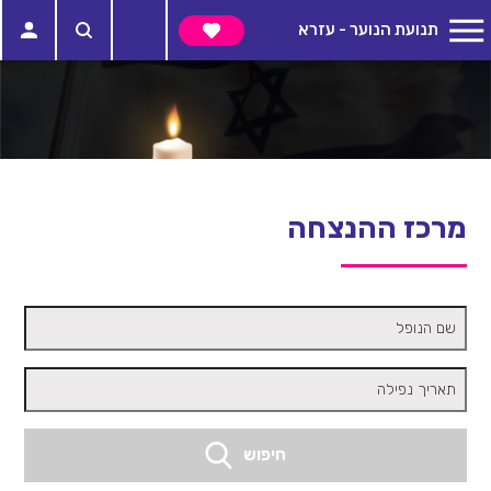
תנועת הנוער - עזרא
מרכז ההנצחה
שם הנופל
תאריך נפילה
חיפוש