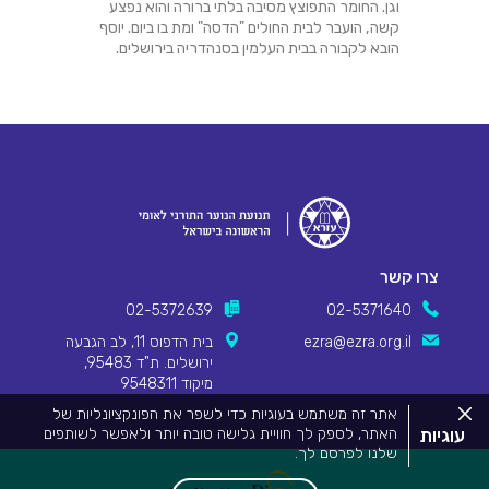
וגן. החומר התפוצץ מסיבה בלתי ברורה והוא נפצע
קשה, הועבר לבית החולים "הדסה" ומת בו ביום. יוסף
הובא לקבורה בבית העלמין בסנהדריה בירושלים.
צרו קשר
02-5372639
02-5371640
ezra@ezra.org.il
בית הדפוס 11, לב הגבעה
ירושלים. ת"ד 95483,
מיקוד 9548311
סגור
אתר זה משתמש בעוגיות כדי לשפר את הפונקציונליות של
את
עוגיות
האתר, לספק לך חוויית גלישה טובה יותר ולאפשר לשותפים
מדיניות
שלנו לפרסם לך.
העוגיות.
Pionet Logo
מידע המפרט על השימוש בעוגיות באתר זה וכיצד ניתן לדחות