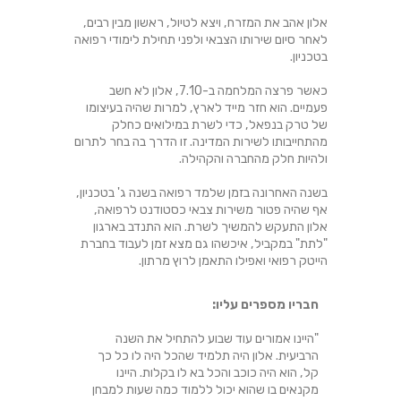
אלון אהב את המזרח, ויצא לטיול, ראשון מבין רבים,
לאחר סיום שירותו הצבאי ולפני תחילת לימודי רפואה
בטכניון.
כאשר פרצה המלחמה ב-7.10, אלון לא חשב
פעמיים. הוא חזר מייד לארץ, למרות שהיה בעיצומו
של טרק בנפאל, כדי לשרת במילואים כחלק
מהתחייבותו לשירות המדינה. זו הדרך בה בחר לתרום
ולהיות חלק מהחברה והקהילה.
בשנה האחרונה בזמן שלמד רפואה בשנה ג' בטכניון,
אף שהיה פטור משירות צבאי כסטודנט לרפואה,
אלון התעקש להמשיך לשרת. הוא התנדב בארגון
"לתת" במקביל, איכשהו גם מצא זמן לעבוד בחברת
הייטק רפואי ואפילו התאמן לרוץ מרתון.
חבריו מספרים עליו:
"היינו אמורים עוד שבוע להתחיל את השנה
הרביעית. אלון היה תלמיד שהכל היה לו כל כך
קל, הוא היה כוכב והכל בא לו בקלות. היינו
מקנאים בו שהוא יכול ללמוד כמה שעות למבחן