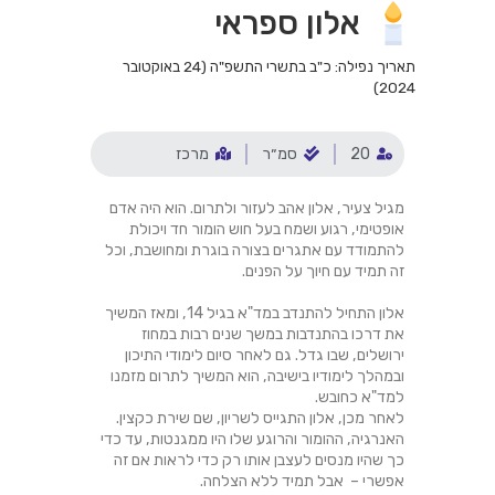
אלון ספראי
תאריך נפילה: כ"ב בתשרי התשפ"ה (24 באוקטובר
2024)
20
סמ״ר
מרכז
מגיל צעיר, אלון אהב לעזור ולתרום. הוא היה אדם
אופטימי, רגוע ושמח בעל חוש הומור חד ויכולת
להתמודד עם אתגרים בצורה בוגרת ומחושבת, וכל
זה תמיד עם חיוך על הפנים.
אלון התחיל להתנדב במד"א בגיל 14, ומאז המשיך
את דרכו בהתנדבות במשך שנים רבות במחוז
ירושלים, שבו גדל. גם לאחר סיום לימודי התיכון
ובמהלך לימודיו בישיבה, הוא המשיך לתרום מזמנו
למד"א כחובש.
לאחר מכן, אלון התגייס לשריון, שם שירת כקצין.
האנרגיה, ההומור והרוגע שלו היו ממגנטות, עד כדי
כך שהיו מנסים לעצבן אותו רק כדי לראות אם זה
אפשרי – אבל תמיד ללא הצלחה.