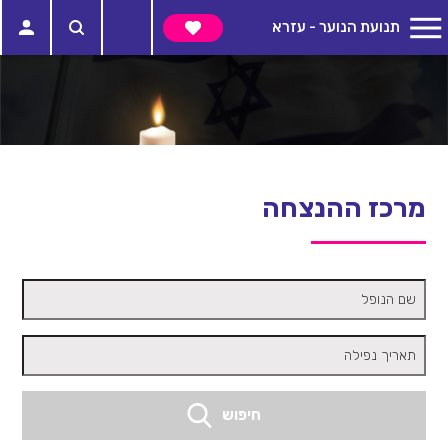
תנועת הנוער - עזרא
מרכז ההנצחה
שם הנופל
תאריך נפילה
חיפוש