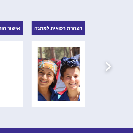
דות עם חרדה- המצב הבטחוני
הצהרת רפואית למתנדב
אישור הור