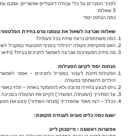
לפניך הסברים על כלי עבודה דיגטליים אפשריים. אמנם עוד לפני זה יש 2 צעדים שצריך לחשוב
3 שאלות
כמה הנחות יסוד
שאלות שנרצה לשאול את עצמנו טרם בחירת הפלטפור
כמה משתתפים נרצה שיהיו בכל פעולה?
האם מתקיימת פעולה ״רגילה״ בסניף התנועתי במקביל לשי
מה מידת המעורבות שנרצה לאפשר לחניכים בבית? (וידאו צ
הנחות יסוד לקיום הפעילות
הפעילות חייבת לעבור במובייל לחניכים – אסור לאפשר 
הילדים להשתתף בפעולה.
ניתן לבצע בחירה מרובה ולא להתמקד באחת – תלוי באופי ו
על המדריך (המנחה/ המשדר) לקיים את הפעולה בסביבה תומכת wifi בעוצמה גבוהה וחיבו
ככלל – רצוי מאוד שהמדריך (מנחה השידור) יבצע את הפ
ישנם כמה כלים טובים לעבודה מקוונת:
אפשרות ראשונה : פייסבוק לייב