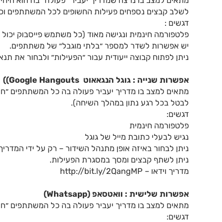
מתאים למצב בו נרצה שמדריך יעביר ״פעולה״ בה הוא היחי
לשלב קבצים נספחים פעילות החשופים לכל המשתתפים וכמו כ
דגשים :
פלטפורמה חינמית ונגישה מאוד (כל משתמש פייסבוק יכול 
יש אפשרות לשדר למספר ״בלתי מוגבל״ של משתתפים.
ניתן לפתוח קבוצה ייעודית עבור ״הפעילות״ ולבחור את תנ
אפשרות שנייה : גוגל הנגאאוט
Google Hangouts)
)
מתאים למצב בו מדריך יעביר פעולה בה כל המשתתפים ״חשו
לבטל בכל רגע נתון במהלך השיחה).
דגשים:
פלטפורמה חינמית
נגיש לבעלי כתובת מייל של גוגל
ניתן לבחור באיזה אופן מתנהל השידור – רק על ידי המדריך /
ניתן לשתף קבצים ומסך במסגרת הפעילות.
מדריך וידאו –
http://bit.ly/2QangMP
אפשרות שלישית : וואטסאפ (
Whatsapp
)
מתאים למצב בו מדריך יעביר פעולה בה כל המשתתפים ״חשו
דגשים: