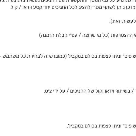
די שמופיע על גבי המסך והתקשורת עם החניכים נעשית באמצעות צ׳ט.
ן ניתן לשתף מסך ולהציג לכל החניכים יחד קטע וידאו / קול.
לעשות זאת).
אי ההצטרפות (כל מי שרוצה / עפ״י קבלת הזמנה)
פים״ וניתן לצפות בכולם במקביל (כמובן שזה לבחירת כל משתמש – 
 בשיתוף וידאו וקול של החניכים / על ידי צ׳ט.
פים״ וניתן לצפות בכולם במקביל.