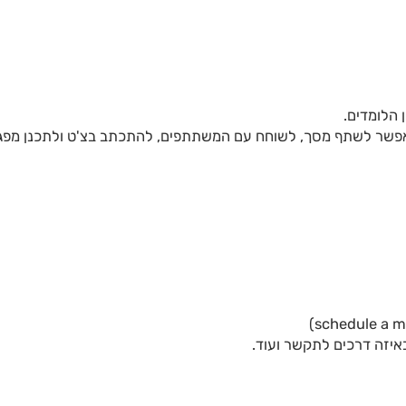
 הלומדים.
יגיטלי המאפשר שיח ודיון בכיתה וירטואלית. zoom מאפשר לשתף מסך, לשוחח עם המשתתפים, להתכתב בצ'ט ולתכנן 
יזה דרכים לתקשר ועוד.