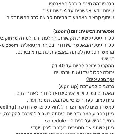
פלטפורמה חינמית בכל סמארטפון
שיחת וידאו אפשרית עד 4 משתתפים
שיתוף קבצים באמצעות פתיחת קבוצה לכל המשתתפים
אפשרות רביעית: זום (
zoom
)
כלי דיגיטלי ליצירת תקשורת, החלפת ידע ולמידה מרחוק בין
כלי ד
מראש. הכניסה לכיתה באמצעות כתובת אינטרנט.
דגשים:
ההקרנה יכולה להיות עד 40 דק'
יכולה לכלול עד 50 משתמשים.
איך מפעילים?
נרשמים למערכת (sign up)
מאשרים במייל וידוי הפרטים ואז לחזור לאתר הזום.
ניתן כמובן לערוך פרטי משתמש, תמונה ועוד.
כאשר רוצים להקרין צריך ללחוץ על פגישה חדשה (schedule a meeting)
ניתן לקבוע האם נדרשת סיסמה בשביל להיכנס להקרנה, בא
בסיום נקיש על כפתור – schedule
ניתן לשתף את החניכים בעזרת לינק ייעודי.