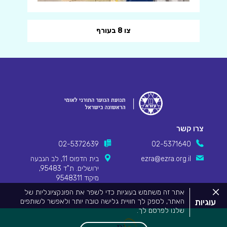
צו 8 בעורף
צרו קשר
02-5372639
02-5371640
ezra@ezra.org.il
בית הדפוס 11, לב הגבעה
ירושלים. ת"ד 95483,
מיקוד 9548311
סגור
אתר זה משתמש בעוגיות כדי לשפר את הפונקציונליות של
את
עוגיות
האתר, לספק לך חוויית גלישה טובה יותר ולאפשר לשותפים
מדיניות
שלנו לפרסם לך.
העוגיות.
Pionet Logo
מידע המפרט על השימוש בעוגיות באתר זה וכיצד ניתן לדחות