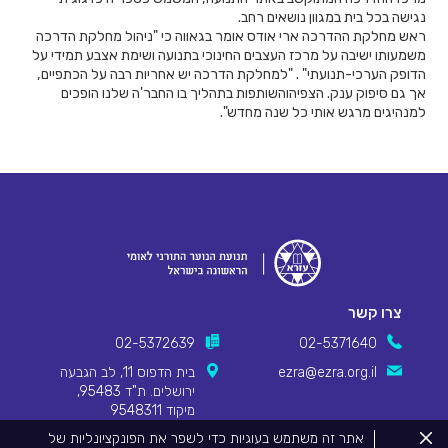
נגישה בכל בית במגוון נושאים רחב.
ראש מחלקת ההדרכה ארי אודס אומר בגאווה כי "ניהול מחלקת הדרכה
משמעותו ישיבה על מרכז העצבים החינוכי בתנועה ושימת אצבע תמידי על
הדופק הערכי-תנועתי" . "למחלקת הדרכה יש אחריות רבה על הכתפיים,
אך גם סיפוק ענק. הצפיהוהשותפות בתהליך בו החבר'ה שלנו הופכים
למנהיגים מרגש אותי כל שנה מחדש".
צרו קשר
02-5372639
02-5371640
ezra@ezra.org.il
בית הדפוס 11, לב הגבעה
ירושלים. ת"ד 95483,
מיקוד 9548311
סגור
אתר זה משתמש בעוגיות כדי לשפר את הפונקציונליות של