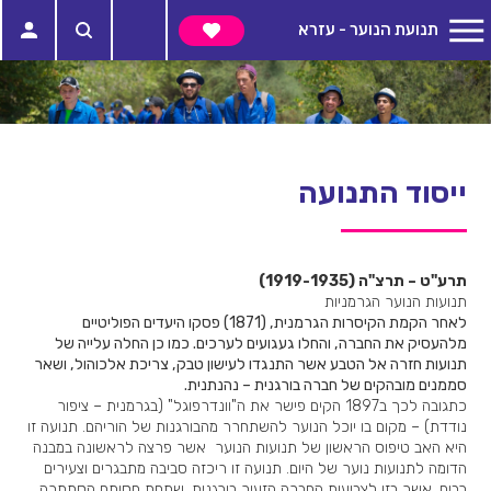
תנועת הנוער - עזרא
ייסוד התנועה
תרע"ט – תרצ"ה (1919-1935)​
תנועות הנוער הגרמניות
לאחר הקמת הקיסרות הגרמנית, (1871) פסקו היעדים הפוליטיים
מלהעסיק את החברה, והחלו געגועים לערכים. כמו כן החלה עלייה של
תנועות חזרה אל הטבע אשר התנגדו לעישון טבק, צריכת אלכוהול, ושאר
סממנים מובהקים של חברה בורגנית – נהנתנית.
כתגובה לכך ב1897 הקים פישר את ה"וונדרפוגל" (בגרמנית – ציפור
נודדת) – מקום בו יוכל הנוער להשתחרר מהבורגנות של הוריהם. תנועה זו
היא האב טיפוס הראשון של תנועות הנוער אשר פרצה לראשונה במבנה
הדומה לתנועות נוער של היום. תנועה זו ריכזה סביבה מתבגרים וצעירים
רבים, אשר בזו לצביעות החברה הזעיר בורגנית, שתחת חסותם הסתתרה