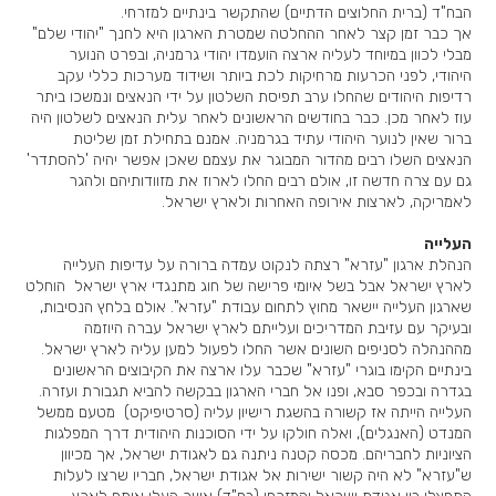
הבח"ד (ברית החלוצים הדתיים) שהתקשר בינתיים למזרחי.
אך כבר זמן קצר לאחר ההחלטה שמטרת הארגון היא לחנך "יהודי שלם"
מבלי לכוון במיוחד לעליה ארצה הועמדו יהודי גרמניה, ובפרט הנוער
היהודי, לפני הכרעות מרחיקות לכת ביותר ושידוד מערכות כללי עקב
רדיפות היהודים שהחלו ערב תפיסת השלטון על ידי הנאצים ונמשכו ביתר
עוז לאחר מכן. כבר בחודשים הראשונים לאחר עלית הנאצים לשלטון היה
ברור שאין לנוער היהודי עתיד בגרמניה. אמנם בתחילת זמן שליטת
הנאצים השלו רבים מהדור המבוגר את עצמם שאכן אפשר יהיה 'להסתדר'
גם עם צרה חדשה זו, אולם רבים החלו לארוז את מזוודותיהם ולהגר
לאמריקה, לארצות אירופה האחרות ולארץ ישראל.
העלייה
הנהלת ארגון "עזרא" רצתה לנקוט עמדה ברורה על עדיפות העלייה
לארץ ישראל אבל בשל איומי פרישה של חוג מתנגדי ארץ ישראל הוחלט
שארגון העלייה יישאר מחוץ לתחום עבודת "עזרא". אולם בלחץ הנסיבות,
ובעיקר עם עזיבת המדריכים ועלייתם לארץ ישראל עברה היוזמה
מההנהלה לסניפים השונים אשר החלו לפעול למען עליה לארץ ישראל.
בינתיים הקימו בוגרי "עזרא" שכבר עלו ארצה את הקיבוצים הראשונים
בגדרה ובכפר סבא, ופנו אל חברי הארגון בבקשה להביא תגבורת ועזרה.
העלייה הייתה אז קשורה בהשגת רישיון עליה (סרטיפיקט) מטעם ממשל
המנדט (האנגלים), ואלה חולקו על ידי הסוכנות היהודית דרך המפלגות
הציוניות לחבריהם. מכסה קטנה ניתנה גם לאגודת ישראל, אך מכיוון
ש"עזרא" לא היה קשור ישירות אל אגודת ישראל, חבריו שרצו לעלות