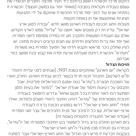
להקים מרכז הכשרה ראשון ברודגס ליד העיר פולצה. החברים הכשירו את
עצמם בעבודה חקלאית בסביבה (מאוחר יותר גם במשק העצמי). הכשרה זו
נפתחה שנים עוד לפני יסוד מרכזי ההכשרה שהוקמו על ידי התנועות
הציוניות שהתעצמו אף הן באותה תקופה.
פעולות החוג הכניסו לעבודת הארגון מושג חדש: "עבודה למען ארץ
ישראל". עדיין היו רק מעטים אשר חשבו על "עלייה" ממש לארץ הקודש,
אולם עם העבודה המעשית התקרב חוג זה במידה מסוימת לחוגי המזרחי,
ואף יסד את ברית החלוצים הדתיים עם חוגים קרובים רעיונית מתוכו. יש
לציין שחלק ניכר מראשי הקבוץ הדתי של הפועל המזרחי באו משורות
"העזרא" והכשרת רודגס שעלתה ארצה יסדה את קבוץ יבנה ומושב כפר
אברהם.
הויכוח הגדול
לקראת "יום הארגון" שהתקיים בשנת 1931, (שנתיים לפני עליית היטלר
ימ"ש לשלטון), התנהל ויכוח חריף בקשר לכיוון עבודת הארגון. החלק הארי
של השכבה הבוגרת ב"עזרא" נטה אמנם לניטראליות פוליטית, אבל
התבסס על רעיונות היסוד של אגודת ישראל: "לפתור את בעיות הזמן
המתעוררות לאור התורה בכל מקום שהוא" ונדרש להמשיך בעבודה
חינוכית המסורתית של "עזרא" דהיינו החינוך ליהודי השלם ולמידות. ואילו
חסידי "החוג הארץ ישראלי" דרשו במפגיע הכוונה ברורה לעבודה
ארצי-ישראלית, עם כל ה'סיכון' של פנית החניכים אל עבר חוגי המזרחי
(אגודת ישראל התנגדה לפעולות בשטח זה).
ביום הארגון הוחלט ברוב גדול להמשיך בקו החינוכי המסורתי של ה"עזרא",
ונבחרה גם הנהלה מבין מתנגדי ה"חוג הארץ ישראלי".
בעקבות הכרעה זו פרש רובו הגדול של החוג הארץ-ישראלי ועבר למחנה