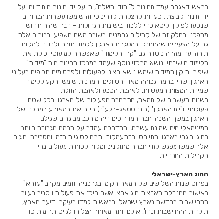
בראש דאגתם עמד החינוך ל"יהודי השלם", הן על ידי חינוך היחיד והן על
ידי חינוך קבוצתי. כעדות להצלחת קו חינוכי זה שימשו עשרות הבחורים
שנסעו לפולין וליטא כדי ללמוד בישיבות הגדולות – דבר שהיה חידוש
מהפכני בחלק זה של קהילות גרמניה. בשובם משם השפיעו בחורים אלה
גם על הצעירים שהתחנכו במסגרת הארגון ללמוד תורה ולנדוד למקום
תורה. עד מהרה נוסדה גם "קרן הלימוד" שאפשרה למיעוטי יכולת את
הלימוד הישיבתי. נושא מרכזי נוסף שעמד במרכז החינוך היה "מידות" –
שיפור ותיקון המידות שימש נושא רציני לפעולות ולפרסומים תכופים בעלוני
הארגון, שהיו ברמה גבוהה מאד. הטיולים והמחנות שימשו רקע ללימוד
שמירת המצוות המעשיות, לאהבת הטבע ולאהבת הזולת.
בשנות העשרים של המאה, התרחבה הפעילות של הארגון בכל שטחי
פעולותיו ו"יום הארגון" (בונדסטאג-בלע"ז) היווה את המאורע המרכזי של
הארגון במשך השנה. חבר המדריכים היה מורכב מבוגרים שגילם
המינימאלי היה שמונה עשרה, וההדרכה עמדה על הרמה הגבוהה ביותר.
בחוגי בוגרי הארגון התייחסו בהתעמקות יתרה לסוגיות הזמן והסביבה. חוגים
אלה שמשו מפגש לחיי חברה מתוקנים ומקור לכוחות מעולים בחיי
הקהילות החרדיות.
החוג הארץ-ישראלי
בפרוס שנות השלושים של המאה הקימו בגרמניה יוזמים מקרב "עזרא"
באישור ההנהלה הארצית חוג ארצי אשר ריכז את פעולותיו סביב בעיות
ההתיישבות החדשה בארץ ישראל. בראשית למדו בעיקר ידיעת הארץ,
תולדות ההתיישבות וכדו', אולם יותר מאוחר הצליחו לגייס תרומות כדי