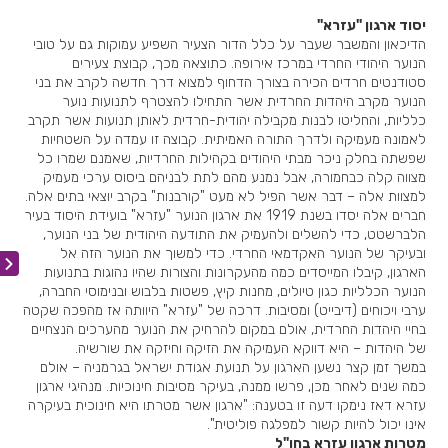
יסוד ארגון "עזרא"
הדיכאון והמשבר שעבר על כלל הדור הצעיר השפיע עמוקות גם על טובי
הנוער היהודי החרדי במרכז אירופה. כתוצאה מכך, קבוצת צעירים
סטודנטים חרדים הכירה בצורך הדחוף למצוא דרך חדשה לקרב את בני
הנוער מקרב היהדות החרדית אשר התחילו להצטרף לתנועות נוער
כלליות, והחליטו לבנות מקבילה יהודית-חרדית לאותן תנועות אשר תקרב
לאמונה מעמיקה ולדרך התורה האמיתית. קבוצה זו עמדה על השטחיות
שפשתה בחלק ניכר מבתי היהודים בקהילות החרדיות, שאמנם שמרו כל
מצווה קלה כבחמורה, אבל נמנע מהם לתת לבניהם ביסוס ערכי מעמיק
למצוות אלה – דבר אשר הפיל לא מעט "קורבנות" בקרב יוצאי בתים אלה.
חברים אלה יסדו בשנת 1919 את ארגון הנוער "עזרא" בועידת היסוד בעיר
הלברשטט, כדי להשלים ולהעמיק את התודעה היהודית של בני הנוער,
ובעיקר של הנוער האקדמאי החרדי. כדי למשוך את הנוער הזה אל
הארגון, קיבלו המייסדים כמה מהעקרונות והצורות שהיו נהוגות בתנועות
הנוער הכלליות כגון טיולים, מחנות קיץ, פשטות בלבוש ובנימוסי החברה,
ערבי ויכוחים (דיבייט) ומסיבות. דרכה של "עזרא" היוותה אז מהפכה שקטה
בחיי היהדות החרדית, אולם במקום להרחיק את הנוער מהערכים הנצחיים
של היהדות – היא דווקא העמיקה את הזיקה וחיזקה את שורשיה.
במשך זמן קצר נשען הארגון על תנועת אגודת ישראל בגרמניה – אולם
כמה שנים לאחר מכן, פרשו ממנה, בעיקר מסיבות חינוכיות. מנהיגי ארגון
עזרא דאז נימקו דעה זו בטענה: "ארגון אשר מטרתו היא חינוכית בעיקרה
אינו יכול להיות קשור למפלגה פוליטית".
מטרות ארגון עזרא בחו"ל