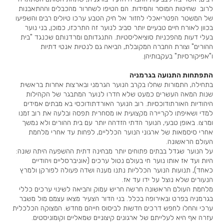
לרוב שחיטות המוסר והמידות. הם הטיפו לשחרור מהכבלים וההתאבנות
של המשטר הפטריאכלי לחזור אל חיק הטבע ערכו טיולים רבים והשפיעו
בכוון לאורח חיים טבעיים יותר סביב לנוער זה התרכזו, כמוכן, בני נוער
בעלי דעות מהפכניות סוציאליסטיות. התנגדותם ומרדנותם שכנגד "בית
ההורים" וצורת החברה המקובלת, הביאה גם לנטיות אנטי דתיות
ו"אפיקורסיות" בעקבותיהן.
התפתחות התנועה בגרמניה
בתחילה, התמורות שחלו בקרב הנוער הגרמני ובארצות אחרות בראשית
שנות המאה העשרים כמעט שלא חדרו לנוער המתבגר של הקהילות
היהודיות האורתודוכסיות. רוב הנוער האורדתודוכסי בא מבתים אמידים
למדי ושאיפתו לקריירה מקצועית או מסחרית תפסה ובלעה את רוב זמנו
ומרצו. באופן טבעי, הנוער הדתי הזדהה יותר עם בית ההורים ולא נמשך
אחרי סיסמאות של ארגוני הנוער הכלליים, לפחות עד אחרי מלחמת
העולם הראשונה.
על הנוער שגדל בבתים פתוחים יותר מבחינה דתית ההשפעה היתה שונה:
היות ועד אז אותו נוער חי בעולם נטול ערכים (אוניברסליים ויהודיים
כאחד), תנועות הנוער הכלליות נתנו מענה ושדה פעולה לפורקן ולמרץ
הנעורים שלא נוצל על ידו עד אז.
מלחמת העולם הראשונה חרשה חריש עמוק והביאה לשינוי ערכים כללי
בגרמניה בפרט ובאירופה בכלל. בני הדור הצעיר מצאו עצמם מול משבר
ערכי והחלו לחפש דרכים חדשות לביסוס חייהם מחדש. המצוקה הכלכלית
עזרה אף היא לעלייתם של ארגונים קיצוניים שמאליים וקומוניסטים.