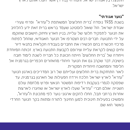
התפצלו בין אגודת ישראל והמזרחי (בח"ד) אשר העלו אותם לארץ
ישראל.
"נוער אגודתי"
בשנת 1935 נוסדה 'ברית החלוצים' המשותפת ל"עזרא" ופרחי צעירי
אגודת ישראל. הח' שאול לוסטינג שעמד בראש ברית זאת ידע להלהיב
את הנוער לתפקיד חלוצי של עלייה, בניין הארץ וחיזוק הישובים שהוקמו
על ידי התנועה. חברים רבים הצטרפו אל הנוער האגודאי, שהחל לפתוח
מרכזי הכשרה בהם הכשירו את החברים בעבודה חקלאית בתנאי דיור
וחיים קשים לקראת עלייה וצירופם לקבוצת התנועה בארץ. זכותה המיוחדת
וייחודה של 'ברית החלוצים' הייתה הכוונת כל חבריה לשנת לימוד חובה
בישיבה, דבר שקרב גם את הנוער היהודי מהאזורים הכפריים בגרמניה אל
הלימוד והמחשבה היהודית המקורית.
לאור התחזקות ברית החלוצים ועלייתם של רוב המדריכים בארגון הנוער
"עזרא" לארץ ישראל הלכה וירדה הפעילות של הארגון בגרמניה, עד
שפסקה לגמרי בעקבות רדיפות המשטר הנאצי ופרוץ מלחמת עולם
השנייה. אולם חברי "עזרא" שעלו לארץ ישראל או שהיגרו לארצות
אחרות ברחבי תבל, החלו להקים ארגוני נוער לפי מתכונת ה"עזרא",
והמשיכו בפעילות חינוכית למען החינוך לתורה ומתוות בקר הנוער החרדי
באשר הוא שם.