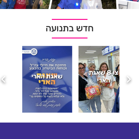
חדש בתנועה
ו 8 שאגת
שאגת הארי
יום גוש קטיף
רי